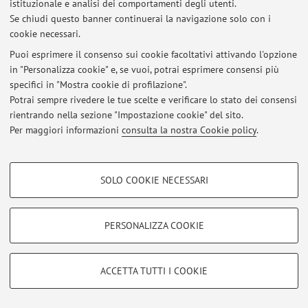
istituzionale e analisi dei comportamenti degli utenti.
Se chiudi questo banner continuerai la navigazione solo con i
cookie necessari.
Ultimi avvisi
Puoi esprimere il consenso sui cookie facoltativi attivando l'opzione
in "Personalizza cookie" e, se vuoi, potrai esprimere consensi più
Al momento non sono presenti avvisi.
specifici in "Mostra cookie di profilazione".
Potrai sempre rivedere le tue scelte e verificare lo stato dei consensi
rientrando nella sezione "Impostazione cookie" del sito.
Per maggiori informazioni
consulta la nostra Cookie policy
.
Area riservata
COOKIE DI PROFILAZIONE - FACOLTATIVI
Accedi tramite
login
per gestire tutti i contenuti del sito.
SOLO COOKIE NECESSARI
Si tratta di cookie utilizzati per analizzare le caratteristiche della navigazione
degli utenti, creare profili in base al loro comportamento sul sito, per analisi
di marketing.
PERSONALIZZA COOKIE
© 2026 - ALMA MATER STUDIORUM - Università di Bologna - Via
Mostra cookie di profilazione
Zamboni, 33 - 40126 Bologna - Partita IVA: 01131710376
Privacy
|
Note legali
|
Impostazioni Cookie
Google/Youtube Video
COOKIE TECNICI - NECESSARI
ACCETTA TUTTI I COOKIE
Facebook
Si tratta di cookie tecnici utilizzati, a titolo esemplificativo, per il corretto
Vimeo
funzionamento del sito, salvare le preferenze di navigazione, per il