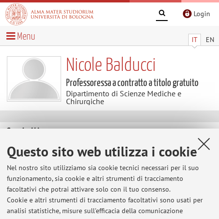
Login
Menu
IT
EN
Nicole Balducci
Professoressa a contratto a titolo gratuito
Dipartimento di Scienze Mediche e
Chirurgiche
Contatti
Questo sito web utilizza i cookie
E-mail:
nicole.balducci3@unibo.it
Nel nostro sito utilizziamo sia cookie tecnici necessari per il suo
funzionamento, sia cookie e altri strumenti di tracciamento
facoltativi che potrai attivare solo con il tuo consenso.
Dipartimento di Scienze Mediche e Chirurgiche
Cookie e altri strumenti di tracciamento facoltativi sono usati per
Via Massarenti 9, Bologna -
Vai alla mappa
analisi statistiche, misure sull'efficacia della comunicazione