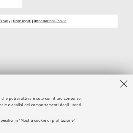
Privacy
|
Note legali
|
Impostazioni Cookie
i che potrai attivare solo con il tuo consenso.
onale e analisi dei comportamenti degli utenti.
ecifici in "Mostra cookie di profilazione".