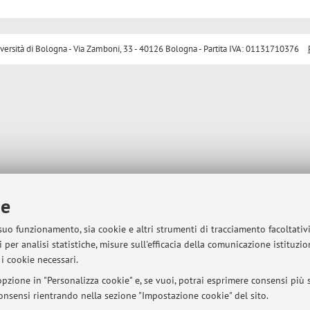
sità di Bologna - Via Zamboni, 33 - 40126 Bologna - Partita IVA: 01131710376
ie
 suo funzionamento, sia cookie e altri strumenti di tracciamento facoltativ
 per analisi statistiche, misure sull'efficacia della comunicazione istituzi
i cookie necessari.
pzione in "Personalizza cookie" e, se vuoi, potrai esprimere consensi più sp
 consensi rientrando nella sezione "Impostazione cookie" del sito.