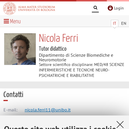
Login
Menu
IT
EN
Nicola Ferri
Tutor didattico
Dipartimento di Scienze Biomediche e
Neuromotorie
Settore scientifico disciplinare: MED/48 SCIENZE
INFERMIERISTICHE E TECNICHE NEURO-
PSICHIATRICHE E RIABILITATIVE
Contatti
E-mail:
nicola.ferri11@unibo.it
Questo sito web utilizza i cookie