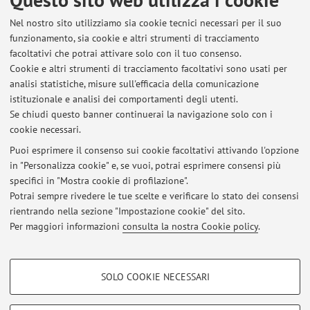
Dipartimento di Scienze Biomediche e Neuromotorie
Nel nostro sito utilizziamo sia cookie tecnici necessari per il suo
Via Massarenti 9, Bologna -
Vai alla mappa
funzionamento, sia cookie e altri strumenti di tracciamento
facoltativi che potrai attivare solo con il tuo consenso.
Risorse in rete
Cookie e altri strumenti di tracciamento facoltativi sono usati per
analisi statistiche, misure sull'efficacia della comunicazione
istituzionale e analisi dei comportamenti degli utenti.
ORCID
Se chiudi questo banner continuerai la navigazione solo con i
cookie necessari.
Puoi esprimere il consenso sui cookie facoltativi attivando l'opzione
in "Personalizza cookie" e, se vuoi, potrai esprimere consensi più
Ultimi avvisi
specifici in "Mostra cookie di profilazione".
Potrai sempre rivedere le tue scelte e verificare lo stato dei consensi
Al momento non sono presenti avvisi.
rientrando nella sezione "Impostazione cookie" del sito.
Per maggiori informazioni
consulta la nostra Cookie policy
.
COOKIE DI PROFILAZIONE - FACOLTATIVI
SOLO COOKIE NECESSARI
Area riservata
Si tratta di cookie utilizzati per analizzare le caratteristiche della navigazione
degli utenti, creare profili in base al loro comportamento sul sito, per analisi
Accedi tramite
login
per gestire tutti i contenuti del sito.