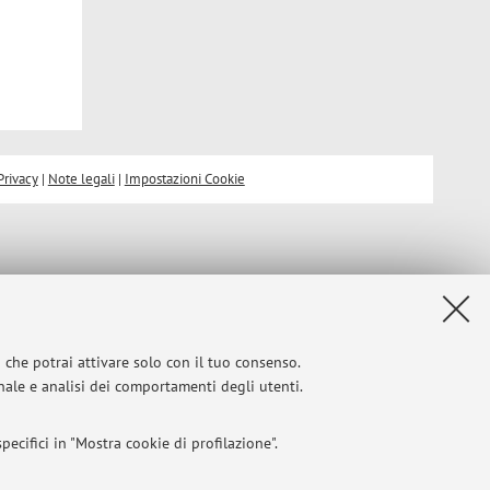
Privacy
|
Note legali
|
Impostazioni Cookie
i che potrai attivare solo con il tuo consenso.
onale e analisi dei comportamenti degli utenti.
ecifici in "Mostra cookie di profilazione".