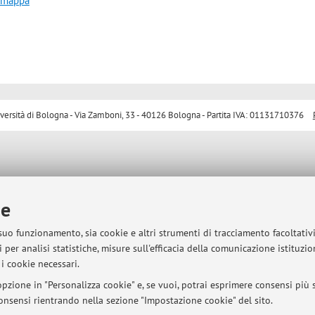
a mappa
sità di Bologna - Via Zamboni, 33 - 40126 Bologna - Partita IVA: 01131710376
ie
 suo funzionamento, sia cookie e altri strumenti di tracciamento facoltativ
 per analisi statistiche, misure sull'efficacia della comunicazione istituzi
i cookie necessari.
pzione in "Personalizza cookie" e, se vuoi, potrai esprimere consensi più sp
 consensi rientrando nella sezione "Impostazione cookie" del sito.