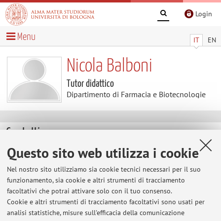
Login
Menu
IT
EN
Nicola Balboni
Tutor didattico
Dipartimento di Farmacia e Biotecnologie
Contatti
Questo sito web utilizza i cookie
E-mail:
nicola.balboni@unibo.it
Nel nostro sito utilizziamo sia cookie tecnici necessari per il suo
funzionamento, sia cookie e altri strumenti di tracciamento
facoltativi che potrai attivare solo con il tuo consenso.
Dipartimento di Farmacia e Biotecnologie
Cookie e altri strumenti di tracciamento facoltativi sono usati per
Via Belmeloro 6, Bologna -
Vai alla mappa
analisi statistiche, misure sull'efficacia della comunicazione