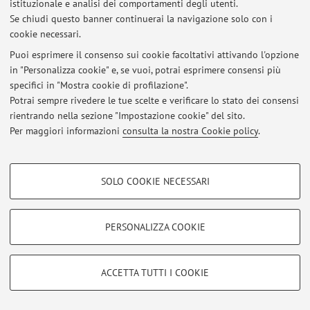
istituzionale e analisi dei comportamenti degli utenti.
Se chiudi questo banner continuerai la navigazione solo con i
cookie necessari.
Ultimi avvisi
Puoi esprimere il consenso sui cookie facoltativi attivando l'opzione
in "Personalizza cookie" e, se vuoi, potrai esprimere consensi più
Al momento non sono presenti avvisi.
specifici in "Mostra cookie di profilazione".
Potrai sempre rivedere le tue scelte e verificare lo stato dei consensi
rientrando nella sezione "Impostazione cookie" del sito.
Per maggiori informazioni
consulta la nostra Cookie policy
.
Area riservata
COOKIE DI PROFILAZIONE - FACOLTATIVI
Accedi tramite
login
per gestire tutti i contenuti del sito.
SOLO COOKIE NECESSARI
Si tratta di cookie utilizzati per analizzare le caratteristiche della navigazione
degli utenti, creare profili in base al loro comportamento sul sito, per analisi
di marketing.
PERSONALIZZA COOKIE
© 2026 - ALMA MATER STUDIORUM - Università di Bologna - Via
Mostra cookie di profilazione
Zamboni, 33 - 40126 Bologna - Partita IVA: 01131710376
Privacy
|
Note legali
|
Impostazioni Cookie
Google/Youtube Video
COOKIE TECNICI - NECESSARI
ACCETTA TUTTI I COOKIE
Facebook
Si tratta di cookie tecnici utilizzati, a titolo esemplificativo, per il corretto
Vimeo
funzionamento del sito, salvare le preferenze di navigazione, per il