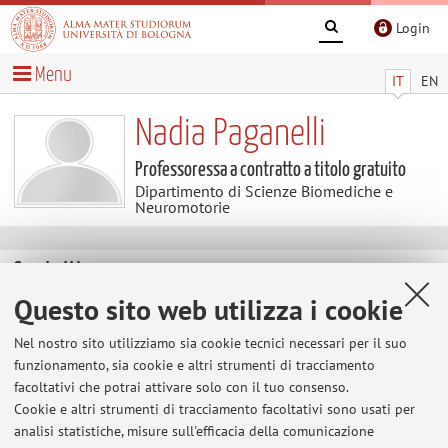
Login
Menu
IT
EN
Nadia Paganelli
Professoressa a contratto a titolo gratuito
Dipartimento di Scienze Biomediche e
Neuromotorie
Contatti
Questo sito web utilizza i cookie
E-mail:
nadia.paganelli4@unibo.it
Nel nostro sito utilizziamo sia cookie tecnici necessari per il suo
Tel:
+39 0547 674856
funzionamento, sia cookie e altri strumenti di tracciamento
facoltativi che potrai attivare solo con il tuo consenso.
Cookie e altri strumenti di tracciamento facoltativi sono usati per
analisi statistiche, misure sull'efficacia della comunicazione
Dipartimento di Scienze Biomediche e Neuromotorie