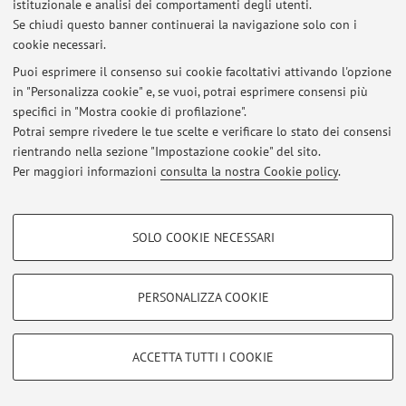
istituzionale e analisi dei comportamenti degli utenti.
Via Massarenti 9, Bologna -
Vai alla mappa
Se chiudi questo banner continuerai la navigazione solo con i
cookie necessari.
Puoi esprimere il consenso sui cookie facoltativi attivando l'opzione
in "Personalizza cookie" e, se vuoi, potrai esprimere consensi più
Ultimi avvisi
specifici in "Mostra cookie di profilazione".
Potrai sempre rivedere le tue scelte e verificare lo stato dei consensi
Al momento non sono presenti avvisi.
rientrando nella sezione "Impostazione cookie" del sito.
Per maggiori informazioni
consulta la nostra Cookie policy
.
COOKIE DI PROFILAZIONE - FACOLTATIVI
SOLO COOKIE NECESSARI
Area riservata
Si tratta di cookie utilizzati per analizzare le caratteristiche della navigazione
Accedi tramite
login
per gestire tutti i contenuti del sito.
degli utenti, creare profili in base al loro comportamento sul sito, per analisi
di marketing.
PERSONALIZZA COOKIE
Mostra cookie di profilazione
© 2026 - ALMA MATER STUDIORUM - Università di Bologna - Via
Google/Youtube Video
Zamboni, 33 - 40126 Bologna - Partita IVA: 01131710376
COOKIE TECNICI - NECESSARI
ACCETTA TUTTI I COOKIE
Privacy
|
Note legali
|
Impostazioni Cookie
Facebook
Si tratta di cookie tecnici utilizzati, a titolo esemplificativo, per il corretto
Vimeo
funzionamento del sito, salvare le preferenze di navigazione, per il