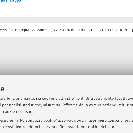
 alla mappa
sità di Bologna - Via Zamboni, 33 - 40126 Bologna - Partita IVA: 01131710376
ie
 suo funzionamento, sia cookie e altri strumenti di tracciamento facoltativ
 per analisi statistiche, misure sull'efficacia della comunicazione istituzi
i cookie necessari.
pzione in "Personalizza cookie" e, se vuoi, potrai esprimere consensi più sp
 consensi rientrando nella sezione "Impostazione cookie" del sito.