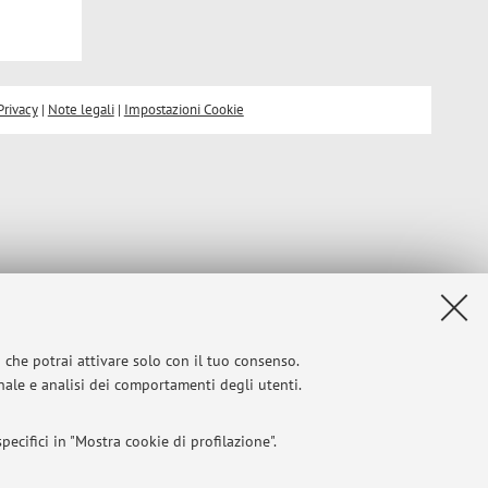
Privacy
|
Note legali
|
Impostazioni Cookie
i che potrai attivare solo con il tuo consenso.
onale e analisi dei comportamenti degli utenti.
ecifici in "Mostra cookie di profilazione".