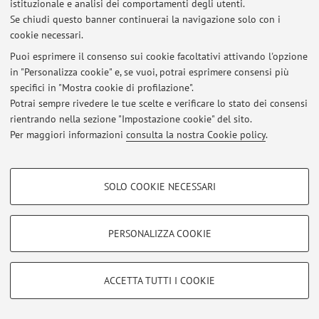
istituzionale e analisi dei comportamenti degli utenti.
Se chiudi questo banner continuerai la navigazione solo con i
cookie necessari.
Puoi esprimere il consenso sui cookie facoltativi attivando l'opzione
Ultimi avvisi
in "Personalizza cookie" e, se vuoi, potrai esprimere consensi più
specifici in "Mostra cookie di profilazione".
Al momento non sono presenti avvisi.
Potrai sempre rivedere le tue scelte e verificare lo stato dei consensi
rientrando nella sezione "Impostazione cookie" del sito.
Per maggiori informazioni
consulta la nostra Cookie policy
.
COOKIE DI PROFILAZIONE - FACOLTATIVI
Area riservata
SOLO COOKIE NECESSARI
Accedi tramite
login
per gestire tutti i contenuti del sito.
Si tratta di cookie utilizzati per analizzare le caratteristiche della navigazione
degli utenti, creare profili in base al loro comportamento sul sito, per analisi
di marketing.
PERSONALIZZA COOKIE
Mostra cookie di profilazione
© 2026 - ALMA MATER STUDIORUM - Università di Bologna - Via
Zamboni, 33 - 40126 Bologna - Partita IVA: 01131710376
Google/Youtube Video
COOKIE TECNICI - NECESSARI
Privacy
|
Note legali
|
Impostazioni Cookie
ACCETTA TUTTI I COOKIE
Facebook
Si tratta di cookie tecnici utilizzati, a titolo esemplificativo, per il corretto
Vimeo
funzionamento del sito, salvare le preferenze di navigazione, per il