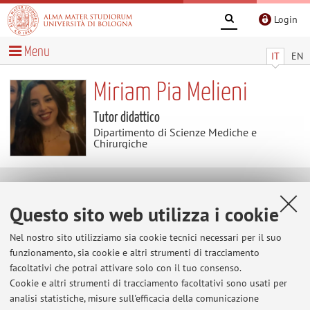
Login
Menu
IT
EN
Miriam Pia Melieni
Tutor didattico
Dipartimento di Scienze Mediche e
Chirurgiche
Contatti
Questo sito web utilizza i cookie
E-mail:
miriampia.melieni2@unibo.it
Nel nostro sito utilizziamo sia cookie tecnici necessari per il suo
funzionamento, sia cookie e altri strumenti di tracciamento
facoltativi che potrai attivare solo con il tuo consenso.
Cookie e altri strumenti di tracciamento facoltativi sono usati per
Dipartimento di Scienze Mediche e Chirurgiche
analisi statistiche, misure sull'efficacia della comunicazione
Via Massarenti 9, Bologna -
Vai alla mappa