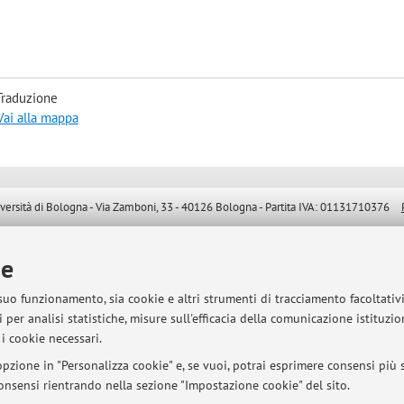
Traduzione
Vai alla mappa
sità di Bologna - Via Zamboni, 33 - 40126 Bologna - Partita IVA: 01131710376
ie
 suo funzionamento, sia cookie e altri strumenti di tracciamento facoltativ
 per analisi statistiche, misure sull'efficacia della comunicazione istituzi
i cookie necessari.
pzione in "Personalizza cookie" e, se vuoi, potrai esprimere consensi più sp
 consensi rientrando nella sezione "Impostazione cookie" del sito.