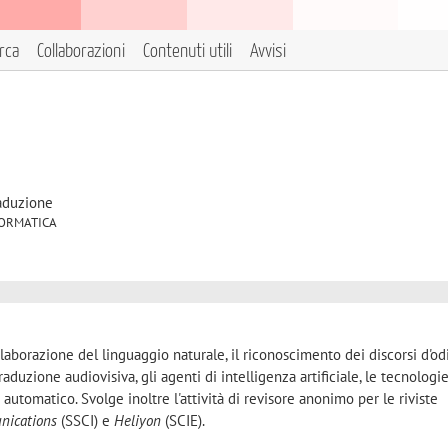
erca
Collaborazioni
Contenuti utili
Avvisi
raduzione
INFORMATICA
'elaborazione del linguaggio naturale, il riconoscimento dei discorsi d'odi
raduzione audiovisiva, gli agenti di intelligenza artificiale, le tecnologi
automatico. Svolge inoltre l'attività di revisore anonimo per le riviste
nications
(SSCI) e
Heliyon
(SCIE).