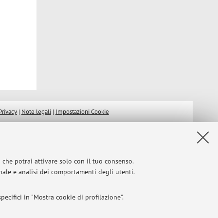
Privacy
|
Note legali
|
Impostazioni Cookie
i che potrai attivare solo con il tuo consenso.
onale e analisi dei comportamenti degli utenti.
ecifici in "Mostra cookie di profilazione".