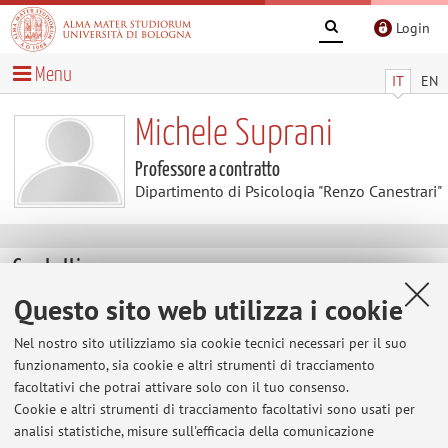
Login
Menu
IT
EN
Michele Suprani
Professore a contratto
Dipartimento di Psicologia "Renzo Canestrari"
Contatti
Questo sito web utilizza i cookie
E-mail:
michele.suprani2@unibo.it
Nel nostro sito utilizziamo sia cookie tecnici necessari per il suo
funzionamento, sia cookie e altri strumenti di tracciamento
facoltativi che potrai attivare solo con il tuo consenso.
Dipartimento di Psicologia "Renzo Canestrari"
Cookie e altri strumenti di tracciamento facoltativi sono usati per
Viale Berti Pichat 5, Bologna -
Vai alla mappa
analisi statistiche, misure sull'efficacia della comunicazione