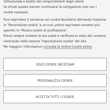
istituzionale e analisi dei comportamenti degli utenti.
Se chiudi questo banner continuerai la navigazione solo con i
cookie necessari.
Ultimi avvisi
Puoi esprimere il consenso sui cookie facoltativi attivando l'opzione
in "Personalizza cookie" e, se vuoi, potrai esprimere consensi più
Al momento non sono presenti avvisi.
specifici in "Mostra cookie di profilazione".
Potrai sempre rivedere le tue scelte e verificare lo stato dei consensi
rientrando nella sezione "Impostazione cookie" del sito.
Per maggiori informazioni
consulta la nostra Cookie policy
.
Area riservata
COOKIE DI PROFILAZIONE - FACOLTATIVI
Accedi tramite
login
per gestire tutti i contenuti del sito.
SOLO COOKIE NECESSARI
Si tratta di cookie utilizzati per analizzare le caratteristiche della navigazione
degli utenti, creare profili in base al loro comportamento sul sito, per analisi
di marketing.
PERSONALIZZA COOKIE
© 2026 - ALMA MATER STUDIORUM - Università di Bologna - Via
Mostra cookie di profilazione
Zamboni, 33 - 40126 Bologna - Partita IVA: 01131710376
Privacy
|
Note legali
|
Impostazioni Cookie
Google/Youtube Video
COOKIE TECNICI - NECESSARI
ACCETTA TUTTI I COOKIE
Facebook
Si tratta di cookie tecnici utilizzati, a titolo esemplificativo, per il corretto
Vimeo
funzionamento del sito, salvare le preferenze di navigazione, per il