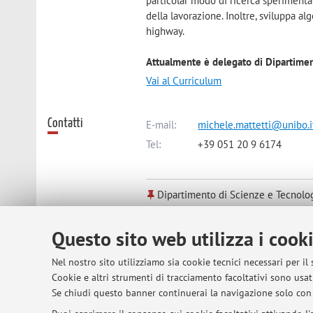
particolar modo di ricerca sperimental
della lavorazione. Inoltre, sviluppa al
highway.
Attualmente è delegato di Dipartimen
Vai al Curriculum
Contatti
E-mail:
michele.mattetti@unibo.i
Tel:
+39 051 20 9 6174
Dipartimento di Scienze e Tecnolo
Viale Fanin 50, Bologna -
Vai alla 
Questo sito web utilizza i cook
Risorse in rete
ORCID
Nel nostro sito utilizziamo sia cookie tecnici necessari per il
Cookie e altri strumenti di tracciamento facoltativi sono usati
Se chiudi questo banner continuerai la navigazione solo con 
Orario di ricevimento
Si riceve in viale G. Fanin 50, quarto p