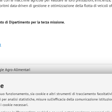
e con le macchine agricole per valutare le loro prestazioni, efficienza, 
goritmi data-driven di gestione e ottimizzazione della flotta di veicoli of
to di Dipartimento per la terza missione.
t
gie Agro-Alimentari
mappa
ie
 suo funzionamento, sia cookie e altri strumenti di tracciamento facoltativ
 per analisi statistiche, misure sull'efficacia della comunicazione istituzi
i cookie necessari.
iano, ufficio 16.