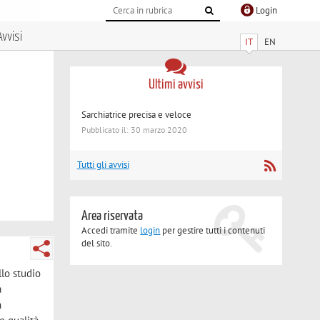
Login
Avvisi
IT
EN
Ultimi avvisi
Sarchiatrice precisa e veloce
Pubblicato il: 30 marzo 2020
Tutti gli avvisi
Area riservata
Accedi tramite
login
per gestire tutti i contenuti
del sito.
llo studio
a
n