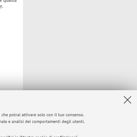
e qualità
f-
i che potrai attivare solo con il tuo consenso.
onale e analisi dei comportamenti degli utenti.