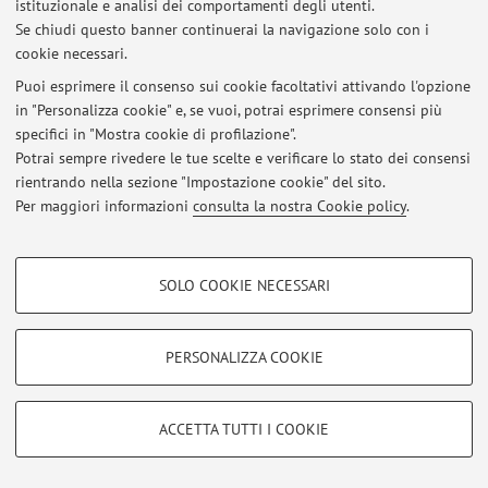
istituzionale e analisi dei comportamenti degli utenti.
Se chiudi questo banner continuerai la navigazione solo con i
cookie necessari.
Ultimi avvisi
Puoi esprimere il consenso sui cookie facoltativi attivando l'opzione
in "Personalizza cookie" e, se vuoi, potrai esprimere consensi più
Al momento non sono presenti avvisi.
specifici in "Mostra cookie di profilazione".
Potrai sempre rivedere le tue scelte e verificare lo stato dei consensi
rientrando nella sezione "Impostazione cookie" del sito.
Per maggiori informazioni
consulta la nostra Cookie policy
.
Area riservata
COOKIE DI PROFILAZIONE - FACOLTATIVI
Accedi tramite
login
per gestire tutti i contenuti del sito.
SOLO COOKIE NECESSARI
Si tratta di cookie utilizzati per analizzare le caratteristiche della navigazione
degli utenti, creare profili in base al loro comportamento sul sito, per analisi
di marketing.
PERSONALIZZA COOKIE
© 2026 - ALMA MATER STUDIORUM - Università di Bologna - Via
Mostra cookie di profilazione
Zamboni, 33 - 40126 Bologna - Partita IVA: 01131710376
Privacy
|
Note legali
|
Impostazioni Cookie
Google/Youtube Video
COOKIE TECNICI - NECESSARI
ACCETTA TUTTI I COOKIE
Facebook
Si tratta di cookie tecnici utilizzati, a titolo esemplificativo, per il corretto
Vimeo
funzionamento del sito, salvare le preferenze di navigazione, per il