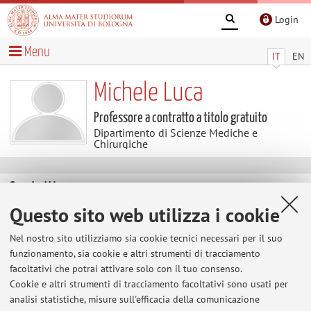
Login
Menu
IT
EN
Michele Luca
Professore a contratto a titolo gratuito
Dipartimento di Scienze Mediche e
Chirurgiche
Contatti
Questo sito web utilizza i cookie
E-mail:
michele.luca2@unibo.it
Nel nostro sito utilizziamo sia cookie tecnici necessari per il suo
funzionamento, sia cookie e altri strumenti di tracciamento
facoltativi che potrai attivare solo con il tuo consenso.
Dipartimento di Scienze Mediche e Chirurgiche
Cookie e altri strumenti di tracciamento facoltativi sono usati per
Via Massarenti 9, Bologna -
Vai alla mappa
analisi statistiche, misure sull'efficacia della comunicazione