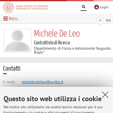
Login
Menu
IT
EN
Michele De Leo
Contrattista di Ricerca
Dipartimento di Fisica e Astronomia "Augusto
Righi"
Contatti
E-mail:
michele.deleo@unibo.it
Questo sito web utilizza i cookie
Dipartimento di Fisica e Astronomia "Augusto Righi"
Nel nostro sito utilizziamo sia cookie tecnici necessari per il suo
Viale Berti Pichat 6/2, Bologna -
Vai alla mappa
funzionamento, sia cookie e altri strumenti di tracciamento