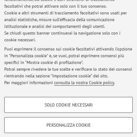
facoltativi che potrai attivare solo con il tuo consenso.
Risorse in rete
Cookie e altri strumenti di tracciamento facoltativi sono usati per
analisi statistiche, misure sull'efficacia della comunicazione
istituzionale e analisi dei comportamenti degli utenti.
ORCID
Se chiudi questo banner continuerai la navigazione solo con i
cookie necessari.
Puoi esprimere il consenso sui cookie facoltativi attivando l'opzione
in "Personalizza cookie" e, se vuoi, potrai esprimere consensi più
Ultimi avvisi
specifici in "Mostra cookie di profilazione".
Potrai sempre rivedere le tue scelte e verificare lo stato dei consensi
Al momento non sono presenti avvisi.
rientrando nella sezione "Impostazione cookie" del sito.
Per maggiori informazioni
consulta la nostra Cookie policy
.
COOKIE DI PROFILAZIONE - FACOLTATIVI
SOLO COOKIE NECESSARI
Area riservata
Si tratta di cookie utilizzati per analizzare le caratteristiche della navigazione
degli utenti, creare profili in base al loro comportamento sul sito, per analisi
Accedi tramite
login
per gestire tutti i contenuti del sito.
di marketing.
PERSONALIZZA COOKIE
Mostra cookie di profilazione