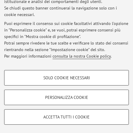
istituzionale e analisi dei comportamenti degli utenti.
Se chiudi questo banner continuerai la navigazione solo con i
cookie necessari.
Ultimi avvisi
Puoi esprimere il consenso sui cookie facoltativi attivando l'opzione
in "Personalizza cookie" e, se vuoi, potrai esprimere consensi più
Al momento non sono presenti avvisi.
specifici in "Mostra cookie di profilazione".
Potrai sempre rivedere le tue scelte e verificare lo stato dei consensi
rientrando nella sezione "Impostazione cookie" del sito.
Per maggiori informazioni
consulta la nostra Cookie policy
.
Area riservata
COOKIE DI PROFILAZIONE - FACOLTATIVI
Accedi tramite
login
per gestire tutti i contenuti del sito.
SOLO COOKIE NECESSARI
Si tratta di cookie utilizzati per analizzare le caratteristiche della navigazione
degli utenti, creare profili in base al loro comportamento sul sito, per analisi
di marketing.
PERSONALIZZA COOKIE
© 2026 - ALMA MATER STUDIORUM - Università di Bologna - Via
Mostra cookie di profilazione
Zamboni, 33 - 40126 Bologna - Partita IVA: 01131710376
Privacy
|
Note legali
|
Impostazioni Cookie
Google/Youtube Video
COOKIE TECNICI - NECESSARI
ACCETTA TUTTI I COOKIE
Facebook
Si tratta di cookie tecnici utilizzati, a titolo esemplificativo, per il corretto
Vimeo
funzionamento del sito, salvare le preferenze di navigazione, per il