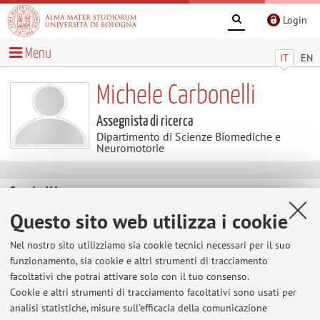
Login
Menu
IT
EN
Michele Carbonelli
Assegnista di ricerca
Dipartimento di Scienze Biomediche e
Neuromotorie
Contatti
Questo sito web utilizza i cookie
E-mail:
michele.carbonelli3@unibo.it
Nel nostro sito utilizziamo sia cookie tecnici necessari per il suo
funzionamento, sia cookie e altri strumenti di tracciamento
facoltativi che potrai attivare solo con il tuo consenso.
Dipartimento di Scienze Biomediche e Neuromotorie
Cookie e altri strumenti di tracciamento facoltativi sono usati per
Via Altura 3, Bologna -
Vai alla mappa
analisi statistiche, misure sull'efficacia della comunicazione