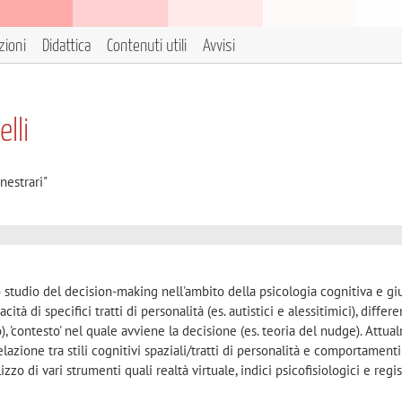
zioni
Didattica
Contenuti utili
Avvisi
lli
nestrari"
llo studio del decision-making nell'ambito della psicologia cognitiva e giu
acità di specifici tratti di personalità (es. autistici e alessitimici), differ
o), 'contesto' nel quale avviene la decisione (es. teoria del nudge). Attu
relazione tra stili cognitivi spaziali/tratti di personalità e comportamenti
zzo di vari strumenti quali realtà virtuale, indici psicofisiologici e regi