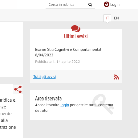
Login
IT
EN
Ultimi avvisi
Esame Stili Cognitivi e Comportamentali
8/04/2022
Pubblicato il: 14 aprile 2022
Tutti gli avvisi
Area riservata
ridica e,
Accedi tramite
login
per gestire tutti i contenuti
enze
del sito.
almente
 alla
strazione