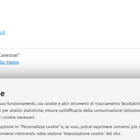
.it
anestrari"
alla mappa
ie
 suo funzionamento, sia cookie e altri strumenti di tracciamento facoltativ
 per analisi statistiche, misure sull'efficacia della comunicazione istituzi
sità di Bologna - Via Zamboni, 33 - 40126 Bologna - Partita IVA: 01131710376
i cookie necessari.
pzione in "Personalizza cookie" e, se vuoi, potrai esprimere consensi più sp
 consensi rientrando nella sezione "Impostazione cookie" del sito.