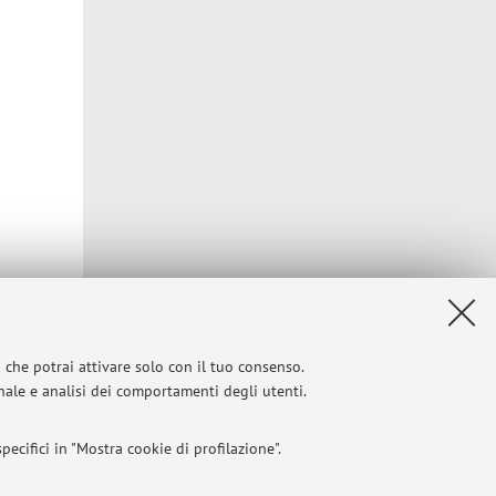
i che potrai attivare solo con il tuo consenso.
onale e analisi dei comportamenti degli utenti.
Privacy
|
Note legali
|
Impostazioni Cookie
ecifici in "Mostra cookie di profilazione".