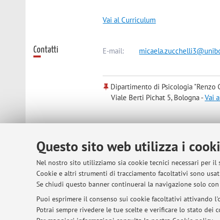
Vai al Curriculum
Contatti
E-mail:
micaela.zucchelli3@unibo
Dipartimento di Psicologia "Renzo C
Viale Berti Pichat 5, Bologna -
Vai 
Risorse in rete
ORCID
Questo sito web utilizza i cook
Nel nostro sito utilizziamo sia cookie tecnici necessari per il
Cookie e altri strumenti di tracciamento facoltativi sono usati
© 2026 - ALMA MATER STUDIORUM - Univer
Se chiudi questo banner continuerai la navigazione solo con 
Puoi esprimere il consenso sui cookie facoltativi attivando l'o
Potrai sempre rivedere le tue scelte e verificare lo stato dei