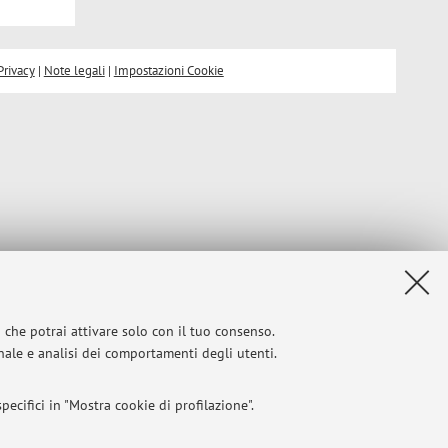
Privacy
|
Note legali
|
Impostazioni Cookie
i che potrai attivare solo con il tuo consenso.
onale e analisi dei comportamenti degli utenti.
ecifici in "Mostra cookie di profilazione".