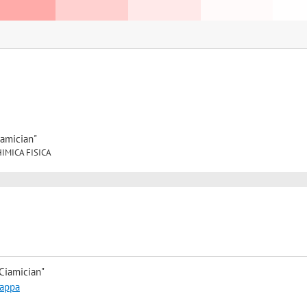
iamician"
CHIMICA FISICA
Ciamician"
mappa