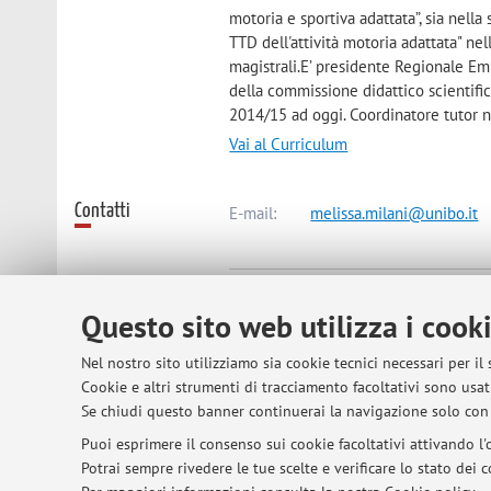
motoria e sportiva adattata”, sia nella
TTD dell'attività motoria adattata" ne
magistrali.E’ presidente Regionale Em
della commissione didattico scientifi
2014/15 ad oggi. Coordinatore tutor ne
Vai al Curriculum
Contatti
E-mail:
melissa.milani@unibo.it
Dipartimento di Scienze per la Qual
Questo sito web utilizza i cook
Corso D'Augusto 237, Rimini -
Vai a
Nel nostro sito utilizziamo sia cookie tecnici necessari per il
Dipartimento di Scienze Mediche e
Cookie e altri strumenti di tracciamento facoltativi sono usati
Via Massarenti 9, Bologna -
Vai all
Se chiudi questo banner continuerai la navigazione solo con 
Puoi esprimere il consenso sui cookie facoltativi attivando l'o
Potrai sempre rivedere le tue scelte e verificare lo stato dei
Orario di ricevimento
martedì dopo l'orario di lezione su 