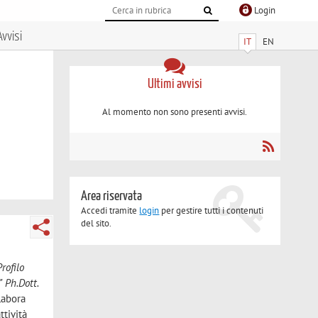
Login
Avvisi
IT
EN
Ultimi avvisi
Al momento non sono presenti avvisi.
Area riservata
Accedi tramite
login
per gestire tutti i contenuti
del sito.
Profilo
 Ph.Dott.
labora
ttività