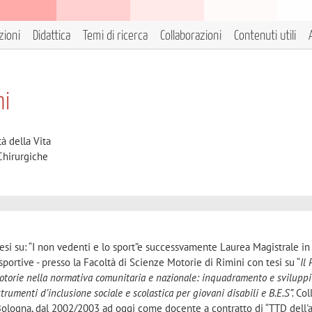
zioni
Didattica
Temi di ricerca
Collaborazioni
Contenuti utili
ni
à della Vita
Chirurgiche
si su: “I non vedenti e lo sport”e successvamente Laurea Magistrale in
ortive - presso la Facoltà di Scienze Motorie di Rimini con tesi su “
Il 
Motorie nella normativa comunitaria e nazionale: inquadramento e sviluppi"
strumenti d’inclusione sociale e scolastica per giovani disabili e B.E.S”.
Col
Bologna, dal 2002/2003 ad oggi come docente a contratto di “TTD dell'a