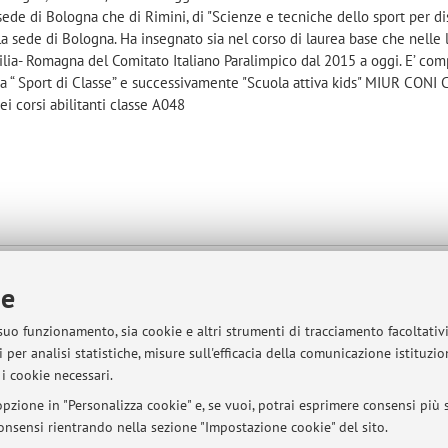
 sede di Bologna che di Rimini, di "Scienze e tecniche dello sport per dis
lla sede di Bologna. Ha insegnato sia nel corso di laurea base che nelle
ilia- Romagna del Comitato Italiano Paralimpico dal 2015 a oggi. E’ c
ca “ Sport di Classe” e successivamente "Scuola attiva kids" MIUR CONI C
i corsi abilitanti classe A048
ità della Vita
ie
lla mappa
 suo funzionamento, sia cookie e altri strumenti di tracciamento facoltativ
 Chirurgiche
 per analisi statistiche, misure sull'efficacia della comunicazione istituzi
a mappa
i cookie necessari.
pzione in "Personalizza cookie" e, se vuoi, potrai esprimere consensi più sp
 consensi rientrando nella sezione "Impostazione cookie" del sito.
appuntamento