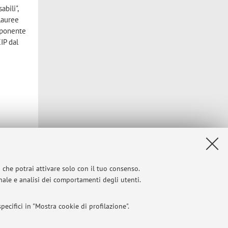
abili",
 lauree
omponente
IP dal
i che potrai attivare solo con il tuo consenso.
onale e analisi dei comportamenti degli utenti.
ecifici in "Mostra cookie di profilazione".