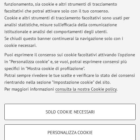
funzionamento, sia cookie e altri strumenti di tracciamento
facoltativi che potrai attivare solo con il tuo consenso.
Risorse in rete
Cookie e altri strumenti di tracciamento facoltativi sono usati per
analisi statistiche, misure sull'efficacia della comunicazione
istituzionale e analisi dei comportamenti degli utenti.
ORCID
Se chiudi questo banner continuerai la navigazione solo con i
cookie necessari.
Puoi esprimere il consenso sui cookie facoltativi attivando l'opzione
in "Personalizza cookie" e, se vuoi, potrai esprimere consensi più
Ultimi avvisi
specifici in "Mostra cookie di profilazione".
Potrai sempre rivedere le tue scelte e verificare lo stato dei consensi
Al momento non sono presenti avvisi.
rientrando nella sezione "Impostazione cookie" del sito.
Per maggiori informazioni
consulta la nostra Cookie policy
.
COOKIE DI PROFILAZIONE - FACOLTATIVI
SOLO COOKIE NECESSARI
Area riservata
Si tratta di cookie utilizzati per analizzare le caratteristiche della navigazione
degli utenti, creare profili in base al loro comportamento sul sito, per analisi
Accedi tramite
login
per gestire tutti i contenuti del sito.
di marketing.
PERSONALIZZA COOKIE
Mostra cookie di profilazione