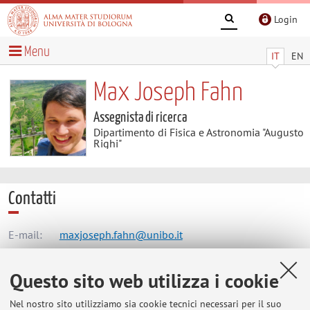
Login
Menu
IT
EN
Max Joseph Fahn
Assegnista di ricerca
Dipartimento di Fisica e Astronomia "Augusto
Righi"
Contatti
E-mail:
maxjoseph.fahn@unibo.it
Questo sito web utilizza i cookie
Dipartimento di Fisica e Astronomia "Augusto Righi"
Nel nostro sito utilizziamo sia cookie tecnici necessari per il suo
Viale Berti Pichat 6/2, Bologna -
Vai alla mappa