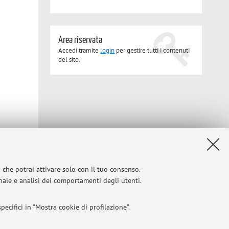
Area riservata
Accedi tramite
login
per gestire tutti i contenuti
del sito.
Privacy
|
Note legali
|
Impostazioni Cookie
i che potrai attivare solo con il tuo consenso.
onale e analisi dei comportamenti degli utenti.
ecifici in "Mostra cookie di profilazione".