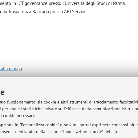
mento in ICT governance presso l'Università degli Studi di Parma.
della Trasparenza Bancaria presso ABI Servizi.
 alla mappa
ie
sità di Bologna - Via Zamboni, 33 - 40126 Bologna - Partita IVA: 01131710376
 suo funzionamento, sia cookie e altri strumenti di tracciamento facoltativ
 per analisi statistiche, misure sull'efficacia della comunicazione istituzi
i cookie necessari.
pzione in "Personalizza cookie" e, se vuoi, potrai esprimere consensi più sp
 consensi rientrando nella sezione "Impostazione cookie" del sito.