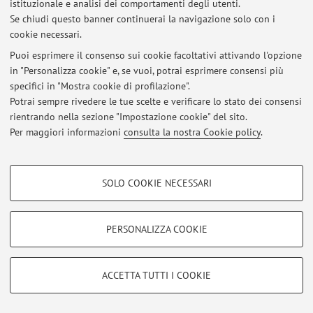
istituzionale e analisi dei comportamenti degli utenti.
Se chiudi questo banner continuerai la navigazione solo con i
cookie necessari.
Ultimi avvisi
Puoi esprimere il consenso sui cookie facoltativi attivando l'opzione
in "Personalizza cookie" e, se vuoi, potrai esprimere consensi più
Al momento non sono presenti avvisi.
specifici in "Mostra cookie di profilazione".
Potrai sempre rivedere le tue scelte e verificare lo stato dei consensi
rientrando nella sezione "Impostazione cookie" del sito.
Per maggiori informazioni
consulta la nostra Cookie policy
.
Area riservata
COOKIE DI PROFILAZIONE - FACOLTATIVI
Accedi tramite
login
per gestire tutti i contenuti del sito.
SOLO COOKIE NECESSARI
Si tratta di cookie utilizzati per analizzare le caratteristiche della navigazione
degli utenti, creare profili in base al loro comportamento sul sito, per analisi
di marketing.
PERSONALIZZA COOKIE
© 2026 - ALMA MATER STUDIORUM - Università di Bologna - Via
Mostra cookie di profilazione
Zamboni, 33 - 40126 Bologna - Partita IVA: 01131710376
Privacy
|
Note legali
|
Impostazioni Cookie
Google/Youtube Video
COOKIE TECNICI - NECESSARI
ACCETTA TUTTI I COOKIE
Facebook
Si tratta di cookie tecnici utilizzati, a titolo esemplificativo, per il corretto
Vimeo
funzionamento del sito, salvare le preferenze di navigazione, per il