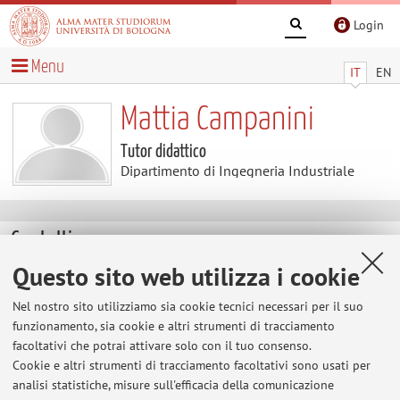
Login
Menu
IT
EN
Mattia Campanini
Tutor didattico
Dipartimento di Ingegneria Industriale
Contatti
Questo sito web utilizza i cookie
E-mail:
mattia.campanini4@unibo.it
Nel nostro sito utilizziamo sia cookie tecnici necessari per il suo
funzionamento, sia cookie e altri strumenti di tracciamento
facoltativi che potrai attivare solo con il tuo consenso.
Dipartimento di Ingegneria Industriale
Cookie e altri strumenti di tracciamento facoltativi sono usati per
Viale del Risorgimento 2, Bologna -
Vai alla mappa
analisi statistiche, misure sull'efficacia della comunicazione