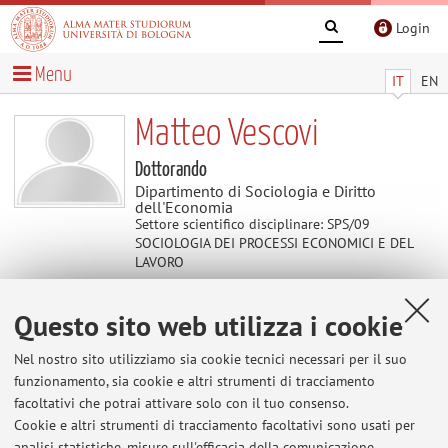
Login
Menu
IT
EN
Matteo Vescovi
Dottorando
Dipartimento di Sociologia e Diritto
dell'Economia
Settore scientifico disciplinare: SPS/09
SOCIOLOGIA DEI PROCESSI ECONOMICI E DEL
LAVORO
Questo sito web utilizza i cookie
Contatti
Nel nostro sito utilizziamo sia cookie tecnici necessari per il suo
E-mail:
matteo.vescovi4@unibo.it
funzionamento, sia cookie e altri strumenti di tracciamento
facoltativi che potrai attivare solo con il tuo consenso.
Cookie e altri strumenti di tracciamento facoltativi sono usati per
analisi statistiche, misure sull'efficacia della comunicazione