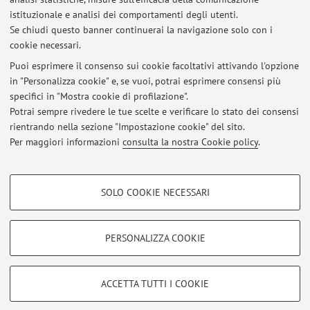
Dipartimento di Sociologia e Diritto dell'Economia
istituzionale e analisi dei comportamenti degli utenti.
Strada Maggiore 45, Bologna -
Vai alla mappa
Se chiudi questo banner continuerai la navigazione solo con i
cookie necessari.
Puoi esprimere il consenso sui cookie facoltativi attivando l'opzione
in "Personalizza cookie" e, se vuoi, potrai esprimere consensi più
Ultimi avvisi
specifici in "Mostra cookie di profilazione".
Potrai sempre rivedere le tue scelte e verificare lo stato dei consensi
Al momento non sono presenti avvisi.
rientrando nella sezione "Impostazione cookie" del sito.
Per maggiori informazioni
consulta la nostra Cookie policy
.
COOKIE DI PROFILAZIONE - FACOLTATIVI
SOLO COOKIE NECESSARI
Si tratta di cookie utilizzati per analizzare le caratteristiche della navigazione
Area riservata
degli utenti, creare profili in base al loro comportamento sul sito, per analisi
Accedi tramite
login
per gestire tutti i contenuti del sito.
di marketing.
PERSONALIZZA COOKIE
Mostra cookie di profilazione
© 2026 - ALMA MATER STUDIORUM - Università di Bologna - Via
Google/Youtube Video
COOKIE TECNICI - NECESSARI
ACCETTA TUTTI I COOKIE
Zamboni, 33 - 40126 Bologna - Partita IVA: 01131710376
Facebook
Privacy
|
Note legali
|
Impostazioni Cookie
Si tratta di cookie tecnici utilizzati, a titolo esemplificativo, per il corretto