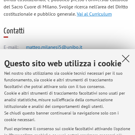
del Sacro Cuore di Milano. Svolge ricerca nell'area del Diritto
costituzionale e pubblico generale.
Vai al Curriculum
Contatti
E-mail:
matteo.milanesi5@unibo.it
Questo sito web utilizza i cookie
Dipartimento di Scienze Economiche
Nel nostro sito utilizziamo sia cookie tecnici necessari per il suo
Piazza Scaravilli 2, Bologna -
Vai alla mappa
funzionamento, sia cookie e altri strumenti di tracciamento
facoltativi che potrai attivare solo con il tuo consenso.
Cookie e altri strumenti di tracciamento facoltativi sono usati per
Orario di ricevimento
analisi statistiche, misure sull'efficacia della comunicazione
istituzionale e analisi dei comportamenti degli utenti.
Si riceve previo appuntamento, da concordare via e-mail.
Se chiudi questo banner continuerai la navigazione solo con i
cookie necessari.
Puoi esprimere il consenso sui cookie facoltativi attivando l'opzione