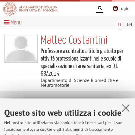
Login
Menu
IT
EN
Matteo Costantini
Professore a contratto a titolo gratuito per
attività professionalizzanti nelle scuole di
specializzazione di area sanitaria, ex D.I.
68/2015
Dipartimento di Scienze Biomediche e
Neuromotorie
Contatti
Questo sito web utilizza i cookie
E-mail:
matteo.costantini8@unibo.it
Nel nostro sito utilizziamo sia cookie tecnici necessari per il suo
Tel:
+39 0543 731700
funzionamento, sia cookie e altri strumenti di tracciamento