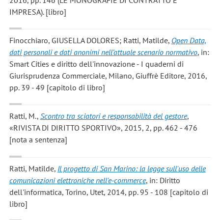
IMPRESA). [libro]
Finocchiaro, GIUSELLA DOLORES; Ratti, Matilde
,
Open Data,
dati personali e dati anonimi nell’attuale scenario normativo
, in:
Smart Cities e diritto dell'innovazione - I quaderni di
Giurisprudenza Commerciale, Milano, Giuffrè Editore, 2016,
pp. 39 - 49 [capitolo di libro]
Ratti, M.
,
Scontro tra sciatori e responsabilità del gestore
,
«RIVISTA DI DIRITTO SPORTIVO», 2015, 2, pp. 462 - 476
[nota a sentenza]
Ratti, Matilde
,
Il progetto di San Marino: la legge sull'uso delle
comunicazioni elettroniche nell'e-commerce
, in: Diritto
dell'informatica, Torino, Utet, 2014, pp. 95 - 108 [capitolo di
libro]