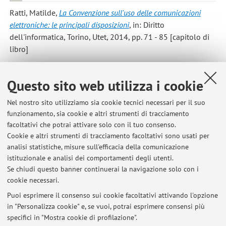
Ratti, Matilde
,
La Convenzione sull'uso delle comunicazioni
elettroniche: le principali disposizioni
, in: Diritto
dell'informatica, Torino, Utet, 2014, pp. 71 - 85 [capitolo di
libro]
Ratti, Matilde
,
Luci ed ombre della Convenzione Uncitral
Questo sito web utilizza i cookie
sull'uso delle comunicazioni elettroniche
, in: Diritto
dell'informatica, Torino, Utet, 2014, pp. 86 - 94 [capitolo di
Nel nostro sito utilizziamo sia cookie tecnici necessari per il suo
funzionamento, sia cookie e altri strumenti di tracciamento
libro]
facoltativi che potrai attivare solo con il tuo consenso.
Cookie e altri strumenti di tracciamento facoltativi sono usati per
analisi statistiche, misure sull'efficacia della comunicazione
1
2
istituzionale e analisi dei comportamenti degli utenti.
Se chiudi questo banner continuerai la navigazione solo con i
cookie necessari.
Puoi esprimere il consenso sui cookie facoltativi attivando l'opzione
in "Personalizza cookie" e, se vuoi, potrai esprimere consensi più
Ultimi avvisi
specifici in "Mostra cookie di profilazione".