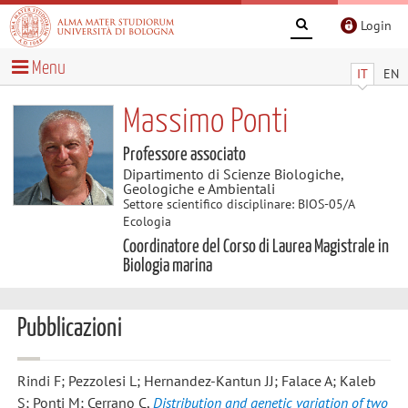
Login
Menu
IT
EN
Massimo Ponti
Professore associato
Dipartimento di Scienze Biologiche,
Geologiche e Ambientali
Settore scientifico disciplinare: BIOS-05/A
Ecologia
Coordinatore del Corso di Laurea Magistrale in
Biologia marina
Pubblicazioni
Rindi F; Pezzolesi L; Hernandez-Kantun JJ; Falace A; Kaleb
S; Ponti M; Cerrano C
,
Distribution and genetic variation of two