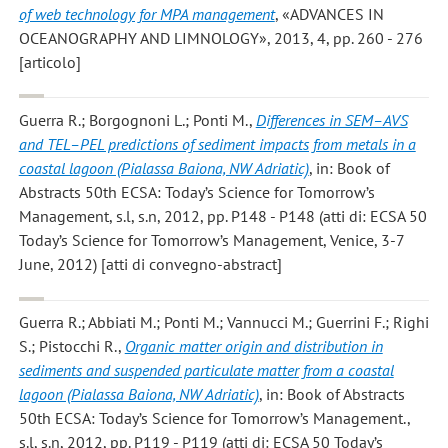
of web technology for MPA management
, «ADVANCES IN
OCEANOGRAPHY AND LIMNOLOGY», 2013, 4, pp. 260 - 276
[articolo]
Guerra R.; Borgognoni L.; Ponti M.
,
Differences in SEM–AVS
and TEL–PEL predictions of sediment impacts from metals in a
coastal lagoon (Pialassa Baiona, NW Adriatic)
, in: Book of
Abstracts 50th ECSA: Today’s Science for Tomorrow’s
Management, s.l, s.n, 2012, pp. P148 - P148 (atti di: ECSA 50
Today’s Science for Tomorrow’s Management, Venice, 3-7
June, 2012) [atti di convegno-abstract]
Guerra R.; Abbiati M.; Ponti M.; Vannucci M.; Guerrini F.; Righi
S.; Pistocchi R.
,
Organic matter origin and distribution in
sediments and suspended particulate matter from a coastal
lagoon (Pialassa Baiona, NW Adriatic)
, in: Book of Abstracts
50th ECSA: Today’s Science for Tomorrow’s Management.,
s.l, s.n, 2012, pp. P119 - P119 (atti di: ECSA 50 Today’s