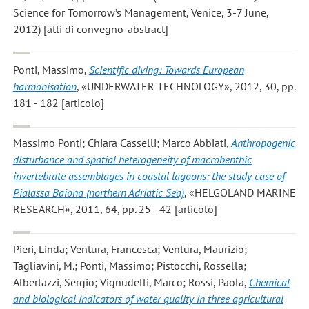
Science for Tomorrow’s Management, Venice, 3-7 June,
2012) [atti di convegno-abstract]
Ponti, Massimo
,
Scientific diving: Towards European
harmonisation
, «UNDERWATER TECHNOLOGY», 2012, 30, pp.
181 - 182 [articolo]
Massimo Ponti; Chiara Casselli; Marco Abbiati
,
Anthropogenic
disturbance and spatial heterogeneity of macrobenthic
invertebrate assemblages in coastal lagoons: the study case of
Pialassa Baiona (northern Adriatic Sea)
, «HELGOLAND MARINE
RESEARCH», 2011, 64, pp. 25 - 42 [articolo]
Pieri, Linda; Ventura, Francesca; Ventura, Maurizio;
Tagliavini, M.; Ponti, Massimo; Pistocchi, Rossella;
Albertazzi, Sergio; Vignudelli, Marco; Rossi, Paola
,
Chemical
and biological indicators of water quality in three agricultural