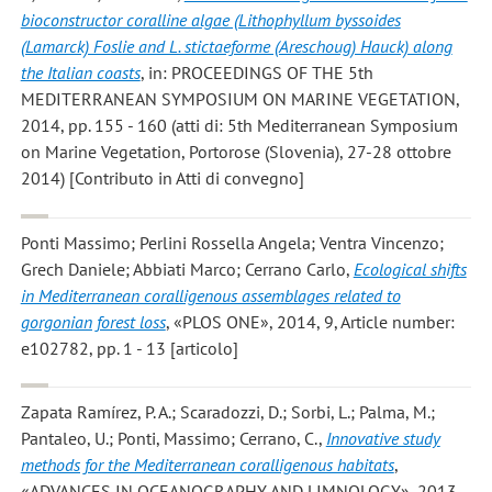
bioconstructor coralline algae (Lithophyllum byssoides
(Lamarck) Foslie and L. stictaeforme (Areschoug) Hauck) along
the Italian coasts
, in: PROCEEDINGS OF THE 5th
MEDITERRANEAN SYMPOSIUM ON MARINE VEGETATION,
2014, pp. 155 - 160 (atti di: 5th Mediterranean Symposium
on Marine Vegetation, Portorose (Slovenia), 27-28 ottobre
2014) [Contributo in Atti di convegno]
Ponti Massimo; Perlini Rossella Angela; Ventra Vincenzo;
Grech Daniele; Abbiati Marco; Cerrano Carlo
,
Ecological shifts
in Mediterranean coralligenous assemblages related to
gorgonian forest loss
, «PLOS ONE», 2014, 9, Article number:
e102782, pp. 1 - 13 [articolo]
Zapata Ramírez, P. A.; Scaradozzi, D.; Sorbi, L.; Palma, M.;
Pantaleo, U.; Ponti, Massimo; Cerrano, C.
,
Innovative study
methods for the Mediterranean coralligenous habitats
,
«ADVANCES IN OCEANOGRAPHY AND LIMNOLOGY», 2013,