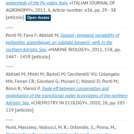
watersheds of the Po valley, Italy
, «ITALIAN JOURNAL OF
AGRONOMY», 2011, 6, Article number: e36, pp. 29 - 38
[articolo]
Open Access
Ponti M; Fava F; Abbiati M
,
Spatial–temporal variability of
epibenthic assemblages on subtidal biogenic reefs in the
northern Adriatic Sea
, «MARINE BIOLOGY», 2011, 158, pp.
1447 - 1459 [articolo]
Abbiati M; Mistri M; Bartoli M; Ceccherelli VU; Colangelo
MA; Ferrari CR; Giordani G; Munari C; Nizzoli D; Ponti M;
Rossi R; Viaroli P
,
Trade-off between conservation and
exploitation of the transitional water ecosystems of the northern
Adriatic Sea
, «CHEMISTRY IN ECOLOGY», 2010, 26, pp. 105 -
119 [articolo]
Ponti, Massimo; Vadrucci, M. R.; Orfanidis, S.; Pinna, M.
,