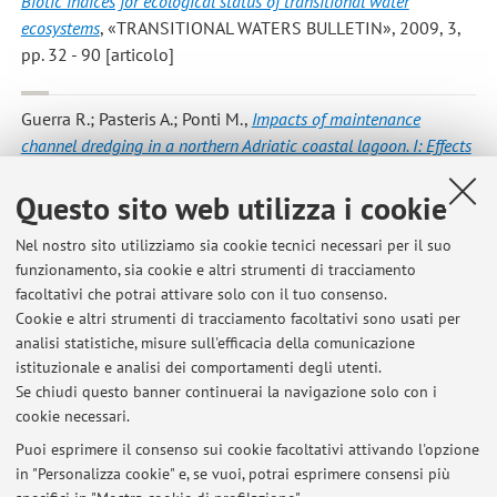
Biotic indices for ecological status of transitional water
ecosystems
, «TRANSITIONAL WATERS BULLETIN», 2009, 3,
pp. 32 - 90 [articolo]
Guerra R.; Pasteris A.; Ponti M.
,
Impacts of maintenance
channel dredging in a northern Adriatic coastal lagoon. I: Effects
on sediment properties, contamination and toxicity
,
Questo sito web utilizza i cookie
«ESTUARINE, COASTAL AND SHELF SCIENCE», 2009, 85, pp.
134 - 142 [articolo]
Nel nostro sito utilizziamo sia cookie tecnici necessari per il suo
funzionamento, sia cookie e altri strumenti di tracciamento
facoltativi che potrai attivare solo con il tuo consenso.
8
9
10
11
12
Cookie e altri strumenti di tracciamento facoltativi sono usati per
analisi statistiche, misure sull'efficacia della comunicazione
istituzionale e analisi dei comportamenti degli utenti.
Pubblicazioni antecedenti il 2004
Se chiudi questo banner continuerai la navigazione solo con i
cookie necessari.
Puoi esprimere il consenso sui cookie facoltativi attivando l'opzione
in "Personalizza cookie" e, se vuoi, potrai esprimere consensi più
Ultimi avvisi