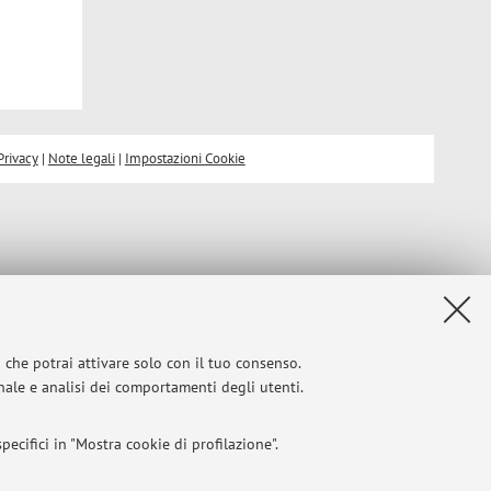
Privacy
|
Note legali
|
Impostazioni Cookie
i che potrai attivare solo con il tuo consenso.
onale e analisi dei comportamenti degli utenti.
ecifici in "Mostra cookie di profilazione".