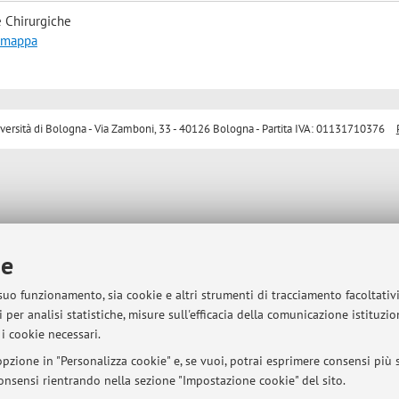
 Chirurgiche
a mappa
sità di Bologna - Via Zamboni, 33 - 40126 Bologna - Partita IVA: 01131710376
ie
 suo funzionamento, sia cookie e altri strumenti di tracciamento facoltativ
 per analisi statistiche, misure sull'efficacia della comunicazione istituzi
i cookie necessari.
pzione in "Personalizza cookie" e, se vuoi, potrai esprimere consensi più sp
 consensi rientrando nella sezione "Impostazione cookie" del sito.