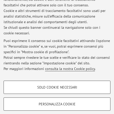
facoltativi che potrai attivare solo con il tuo consenso.
Risorse in rete
Cookie e altri strumenti di tracciamento facoltativi sono usati per
analisi statistiche, misure sull'efficacia della comunicazione
istituzionale e analisi dei comportamenti degli utenti.
ORCID
Se chiudi questo banner continuerai la navigazione solo con i
cookie necessari.
Puoi esprimere il consenso sui cookie facoltativi attivando l'opzione
in "Personalizza cookie" e, se vuoi, potrai esprimere consensi più
Ultimi avvisi
specifici in "Mostra cookie di profilazione".
Potrai sempre rivedere le tue scelte e verificare lo stato dei consensi
Al momento non sono presenti avvisi.
rientrando nella sezione "Impostazione cookie" del sito.
Per maggiori informazioni
consulta la nostra Cookie policy
.
COOKIE DI PROFILAZIONE - FACOLTATIVI
SOLO COOKIE NECESSARI
Area riservata
Si tratta di cookie utilizzati per analizzare le caratteristiche della navigazione
degli utenti, creare profili in base al loro comportamento sul sito, per analisi
Accedi tramite
login
per gestire tutti i contenuti del sito.
di marketing.
PERSONALIZZA COOKIE
Mostra cookie di profilazione