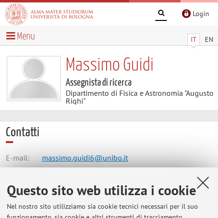
Login
Menu
IT
EN
Massimo Guidi
Assegnista di ricerca
Dipartimento di Fisica e Astronomia "Augusto
Righi"
Contatti
E-mail:
massimo.guidi6@unibo.it
Questo sito web utilizza i cookie
Dipartimento di Fisica e Astronomia "Augusto Righi"
Nel nostro sito utilizziamo sia cookie tecnici necessari per il suo
Via Gobetti 93/2, Bologna -
Vai alla mappa
funzionamento, sia cookie e altri strumenti di tracciamento