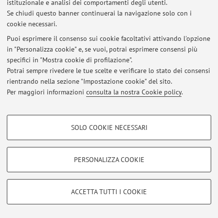
istituzionale e analisi dei comportamenti degli utenti.
Se chiudi questo banner continuerai la navigazione solo con i
cookie necessari.
Ultimi avvisi
Puoi esprimere il consenso sui cookie facoltativi attivando l'opzione
in "Personalizza cookie" e, se vuoi, potrai esprimere consensi più
Al momento non sono presenti avvisi.
specifici in "Mostra cookie di profilazione".
Potrai sempre rivedere le tue scelte e verificare lo stato dei consensi
rientrando nella sezione "Impostazione cookie" del sito.
Per maggiori informazioni
consulta la nostra Cookie policy
.
Area riservata
COOKIE DI PROFILAZIONE - FACOLTATIVI
Accedi tramite
login
per gestire tutti i contenuti del sito.
SOLO COOKIE NECESSARI
Si tratta di cookie utilizzati per analizzare le caratteristiche della navigazione
degli utenti, creare profili in base al loro comportamento sul sito, per analisi
di marketing.
PERSONALIZZA COOKIE
© 2026 - ALMA MATER STUDIORUM - Università di Bologna - Via
Mostra cookie di profilazione
Zamboni, 33 - 40126 Bologna - Partita IVA: 01131710376
Privacy
|
Note legali
|
Impostazioni Cookie
Google/Youtube Video
COOKIE TECNICI - NECESSARI
ACCETTA TUTTI I COOKIE
Facebook
Si tratta di cookie tecnici utilizzati, a titolo esemplificativo, per il corretto
Vimeo
funzionamento del sito, salvare le preferenze di navigazione, per il