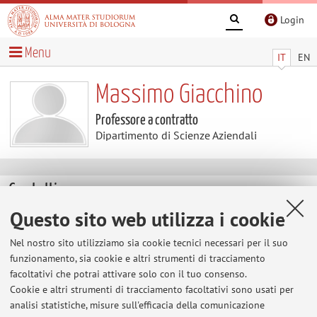
Login
Menu
IT
EN
Massimo Giacchino
Professore a contratto
Dipartimento di Scienze Aziendali
Contatti
Questo sito web utilizza i cookie
E-mail:
massimo.giacchino2@unibo.it
Nel nostro sito utilizziamo sia cookie tecnici necessari per il suo
funzionamento, sia cookie e altri strumenti di tracciamento
facoltativi che potrai attivare solo con il tuo consenso.
Dipartimento di Scienze Aziendali
Cookie e altri strumenti di tracciamento facoltativi sono usati per
Via Capo di Lucca 34, Bologna -
Vai alla mappa
analisi statistiche, misure sull'efficacia della comunicazione