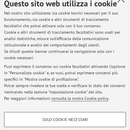
Questo sito web utilizza i cookie
Dipartimento di Architettura
Nel nostro sito utilizziamo sia cookie tecnici necessari per il suo
Viale del Risorgimento 2, Bologna -
Vai alla mappa
funzionamento, sia cookie e altri strumenti di tracciamento
facoltativi che potrai attivare solo con il tuo consenso.
Cookie e altri strumenti di tracciamento facoltativi sono usati per
Orario di ricevimento
analisi statistiche, misure sull'efficacia della comunicazione
istituzionale e analisi dei comportamenti degli utenti.
Su appuntamento via e-mail.
Se chiudi questo banner continuerai la navigazione solo con i
cookie necessari.
Puoi esprimere il consenso sui cookie facoltativi attivando l'opzione
in "Personalizza cookie" e, se vuoi, potrai esprimere consensi più
Ultimi avvisi
specifici in "Mostra cookie di profilazione".
Potrai sempre rivedere le tue scelte e verificare lo stato dei consensi
Al momento non sono presenti avvisi.
rientrando nella sezione "Impostazione cookie" del sito.
Per maggiori informazioni
consulta la nostra Cookie policy
.
COOKIE DI PROFILAZIONE - FACOLTATIVI
SOLO COOKIE NECESSARI
Area riservata
Si tratta di cookie utilizzati per analizzare le caratteristiche della navigazione
degli utenti, creare profili in base al loro comportamento sul sito, per analisi