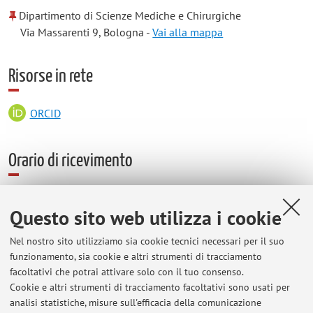
Dipartimento di Scienze Mediche e Chirurgiche
Via Massarenti 9, Bologna -
Vai alla mappa
Risorse in rete
ORCID
Orario di ricevimento
Ogni ricevimento ogni lunedì dalle 16 alle 18 previo invio
Questo sito web utilizza i cookie
mail al seguente indirizzo: massimiliano.palazzini@unibo.it.
Nel nostro sito utilizziamo sia cookie tecnici necessari per il suo
funzionamento, sia cookie e altri strumenti di tracciamento
facoltativi che potrai attivare solo con il tuo consenso.
Ultimi avvisi
Cookie e altri strumenti di tracciamento facoltativi sono usati per
analisi statistiche, misure sull'efficacia della comunicazione
Appello esame dietistica lunedì 20 giugno 2022 ore 15 aula