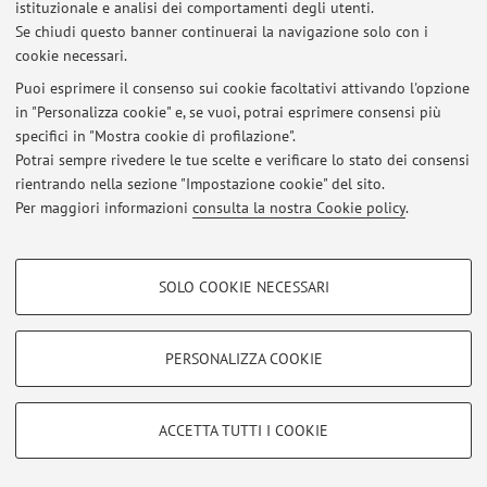
linguistica
istituzionale e analisi dei comportamenti degli utenti.
Se chiudi questo banner continuerai la navigazione solo con i
Pubblicato il: 17 giugno 2022
cookie necessari.
lezioni 11 e 16 maggio del corso di laurea di dietistica
Puoi esprimere il consenso sui cookie facoltativi attivando l'opzione
Pubblicato il: 10 maggio 2022
in "Personalizza cookie" e, se vuoi, potrai esprimere consensi più
specifici in "Mostra cookie di profilazione".
cambio data lezione infermieristica
Potrai sempre rivedere le tue scelte e verificare lo stato dei consensi
Pubblicato il: 19 novembre 2021
rientrando nella sezione "Impostazione cookie" del sito.
Per maggiori informazioni
consulta la nostra Cookie policy
.
Tutti gli avvisi
COOKIE DI PROFILAZIONE - FACOLTATIVI
SOLO COOKIE NECESSARI
Si tratta di cookie utilizzati per analizzare le caratteristiche della navigazione
Area riservata
degli utenti, creare profili in base al loro comportamento sul sito, per analisi
Accedi tramite
login
per gestire tutti i contenuti del sito.
di marketing.
PERSONALIZZA COOKIE
Mostra cookie di profilazione
© 2026 - ALMA MATER STUDIORUM - Università di Bologna - Via
Google/Youtube Video
COOKIE TECNICI - NECESSARI
ACCETTA TUTTI I COOKIE
Zamboni, 33 - 40126 Bologna - Partita IVA: 01131710376
Facebook
Privacy
|
Note legali
|
Impostazioni Cookie
Si tratta di cookie tecnici utilizzati, a titolo esemplificativo, per il corretto
Vimeo
funzionamento del sito, salvare le preferenze di navigazione, per il