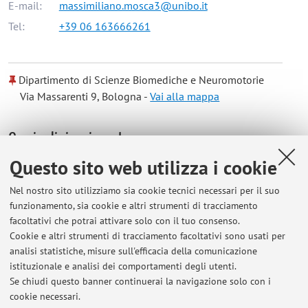
E-mail:
massimiliano.mosca3@unibo.it
Tel:
+39 06 163666261
Dipartimento di Scienze Biomediche e Neuromotorie
Via Massarenti 9, Bologna -
Vai alla mappa
Orario di ricevimento
Questo sito web utilizza i cookie
Appuntamenti presso Istituto Ortopedico Rizzoli, ala
Nel nostro sito utilizziamo sia cookie tecnici necessari per il suo
monumentale, studio personale (previ accordi a mezzo e-mail
funzionamento, sia cookie e altri strumenti di tracciamento
- indirizzo: massimiliano.mosca@ior.it o silvio.caravelli@ior.it
facoltativi che potrai attivare solo con il tuo consenso.
).
Cookie e altri strumenti di tracciamento facoltativi sono usati per
analisi statistiche, misure sull'efficacia della comunicazione
istituzionale e analisi dei comportamenti degli utenti.
Se chiudi questo banner continuerai la navigazione solo con i
Ultimi avvisi
cookie necessari.