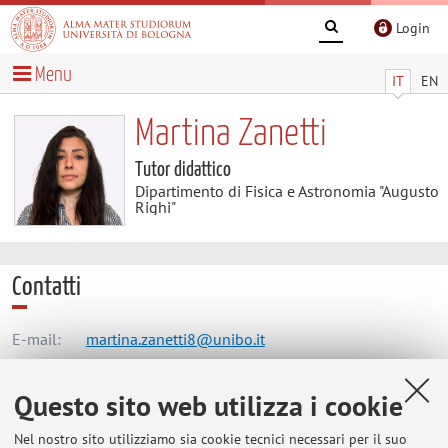
Login
Menu
IT
EN
Martina Zanetti
Tutor didattico
Dipartimento di Fisica e Astronomia "Augusto
Righi"
Contatti
E-mail:
martina.zanetti8@unibo.it
Questo sito web utilizza i cookie
Dipartimento di Fisica e Astronomia "Augusto Righi"
Nel nostro sito utilizziamo sia cookie tecnici necessari per il suo
Viale Berti Pichat 6/2, Bologna -
Vai alla mappa