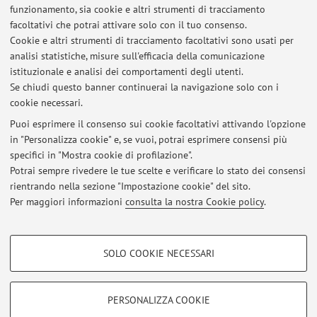
funzionamento, sia cookie e altri strumenti di tracciamento
facoltativi che potrai attivare solo con il tuo consenso.
Risorse in rete
Cookie e altri strumenti di tracciamento facoltativi sono usati per
analisi statistiche, misure sull'efficacia della comunicazione
istituzionale e analisi dei comportamenti degli utenti.
ORCID
Se chiudi questo banner continuerai la navigazione solo con i
cookie necessari.
Puoi esprimere il consenso sui cookie facoltativi attivando l'opzione
in "Personalizza cookie" e, se vuoi, potrai esprimere consensi più
Ultimi avvisi
specifici in "Mostra cookie di profilazione".
Potrai sempre rivedere le tue scelte e verificare lo stato dei consensi
Al momento non sono presenti avvisi.
rientrando nella sezione "Impostazione cookie" del sito.
Per maggiori informazioni
consulta la nostra Cookie policy
.
COOKIE DI PROFILAZIONE - FACOLTATIVI
SOLO COOKIE NECESSARI
Area riservata
Si tratta di cookie utilizzati per analizzare le caratteristiche della navigazione
degli utenti, creare profili in base al loro comportamento sul sito, per analisi
Accedi tramite
login
per gestire tutti i contenuti del sito.
di marketing.
PERSONALIZZA COOKIE
Mostra cookie di profilazione