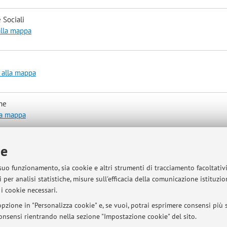
 Sociali
alla mappa
 alla mappa
he
la mappa
 "Paolo Fortunati"
ie
a mappa
 suo funzionamento, sia cookie e altri strumenti di tracciamento facoltativ
 per analisi statistiche, misure sull'efficacia della comunicazione istituzi
i cookie necessari.
usivamente sulla piattaforma Teams previa richiesta di appuntamento alla
pzione in "Personalizza cookie" e, se vuoi, potrai esprimere consensi più sp
 consensi rientrando nella sezione "Impostazione cookie" del sito.