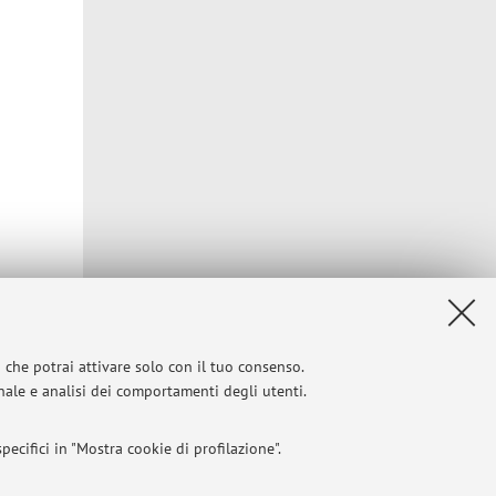
i che potrai attivare solo con il tuo consenso.
onale e analisi dei comportamenti degli utenti.
 mail
ecifici in "Mostra cookie di profilazione".