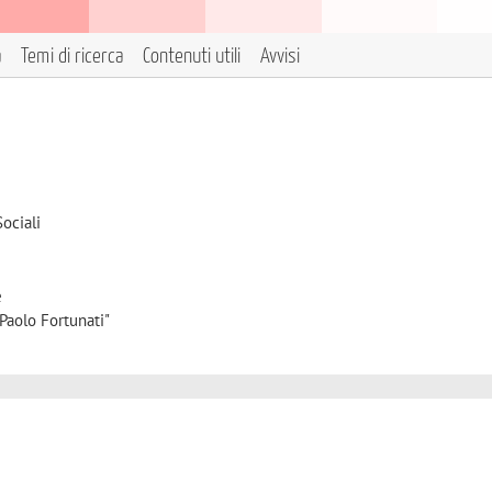
a
Temi di ricerca
Contenuti utili
Avvisi
ociali
e
Paolo Fortunati"