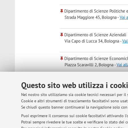
Dipartimento di Scienze Politiche e
Strada Maggiore 45, Bologna -
Vai 
Dipartimento di Scienze Aziendali
Via Capo di Lucca 34, Bologna -
Vai
Dipartimento di Scienze Economic
Piazza Scaravilli 2, Bologna -
Vai al
Dipartimento di Scienze Statistiche
Questo sito web utilizza i cook
Via Belle Arti 41, Bologna -
Vai all
Nel nostro sito utilizziamo sia cookie tecnici necessari per il
Cookie e altri strumenti di tracciamento facoltativi sono usati
Se chiudi questo banner continuerai la navigazione solo con 
Orario di ricevimento
Il ricevimento studenti si terrà escl
martina.narcisi2@unibo.it
.
Puoi esprimere il consenso sui cookie facoltativi attivando l'o
Potrai sempre rivedere le tue scelte e verificare lo stato dei