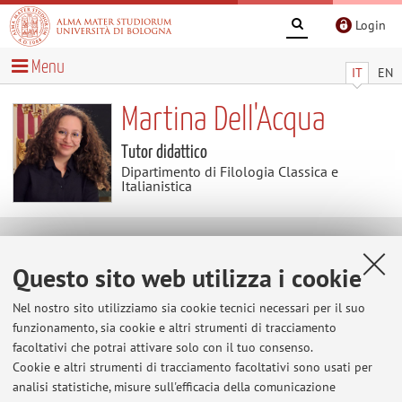
Login
Menu
IT
EN
Martina Dell'Acqua
Tutor didattico
Dipartimento di Filologia Classica e
Italianistica
Contatti
Questo sito web utilizza i cookie
E-mail:
martina.dellacqua2@unibo.it
Nel nostro sito utilizziamo sia cookie tecnici necessari per il suo
funzionamento, sia cookie e altri strumenti di tracciamento
facoltativi che potrai attivare solo con il tuo consenso.
Cookie e altri strumenti di tracciamento facoltativi sono usati per
Dipartimento di Filologia Classica e Italianistica
analisi statistiche, misure sull'efficacia della comunicazione
Via Zamboni 32, Bologna -
Vai alla mappa