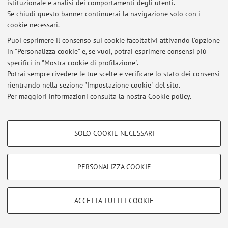
istituzionale e analisi dei comportamenti degli utenti.
Se chiudi questo banner continuerai la navigazione solo con i
cookie necessari.
Puoi esprimere il consenso sui cookie facoltativi attivando l'opzione
Ultimi avvisi
in "Personalizza cookie" e, se vuoi, potrai esprimere consensi più
specifici in "Mostra cookie di profilazione".
Al momento non sono presenti avvisi.
Potrai sempre rivedere le tue scelte e verificare lo stato dei consensi
rientrando nella sezione "Impostazione cookie" del sito.
Per maggiori informazioni
consulta la nostra Cookie policy
.
COOKIE DI PROFILAZIONE - FACOLTATIVI
Area riservata
SOLO COOKIE NECESSARI
Accedi tramite
login
per gestire tutti i contenuti del sito.
Si tratta di cookie utilizzati per analizzare le caratteristiche della navigazione
degli utenti, creare profili in base al loro comportamento sul sito, per analisi
di marketing.
PERSONALIZZA COOKIE
Mostra cookie di profilazione
© 2026 - ALMA MATER STUDIORUM - Università di Bologna - Via
Zamboni, 33 - 40126 Bologna - Partita IVA: 01131710376
Google/Youtube Video
COOKIE TECNICI - NECESSARI
Privacy
|
Note legali
|
Impostazioni Cookie
ACCETTA TUTTI I COOKIE
Facebook
Si tratta di cookie tecnici utilizzati, a titolo esemplificativo, per il corretto
Vimeo
funzionamento del sito, salvare le preferenze di navigazione, per il