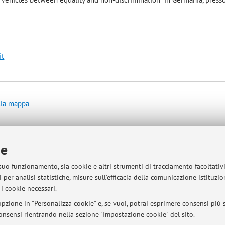
it
lla mappa
ie
 suo funzionamento, sia cookie e altri strumenti di tracciamento facoltativ
 per analisi statistiche, misure sull'efficacia della comunicazione istituzi
i cookie necessari.
sità di Bologna - Via Zamboni, 33 - 40126 Bologna - Partita IVA: 01131710376
pzione in "Personalizza cookie" e, se vuoi, potrai esprimere consensi più sp
 consensi rientrando nella sezione "Impostazione cookie" del sito.