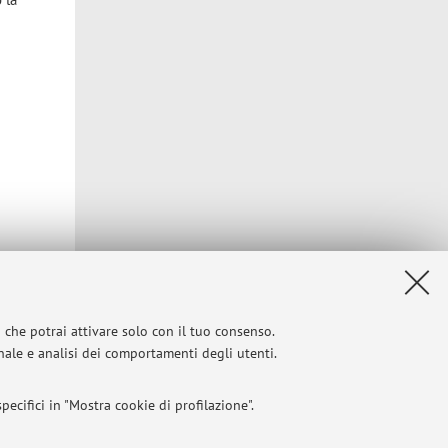
i che potrai attivare solo con il tuo consenso.
onale e analisi dei comportamenti degli utenti.
Privacy
|
Note legali
|
Impostazioni Cookie
ecifici in "Mostra cookie di profilazione".