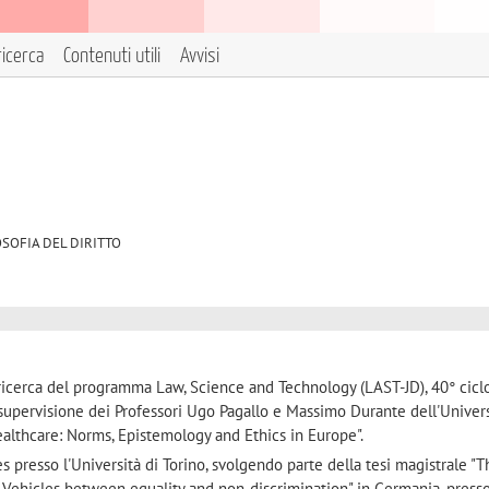
ricerca
Contenuti utili
Avvisi
FILOSOFIA DEL DIRITTO
ricerca del programma Law, Science and Technology (LAST-JD), 40° ciclo.
 supervisione dei Professori Ugo Pagallo e Massimo Durante dell'Univers
 Healthcare: Norms, Epistemology and Ethics in Europe".
s presso l'Università di Torino, svolgendo parte della tesi magistrale "
ehicles between equality and non-discrimination" in Germania, presso