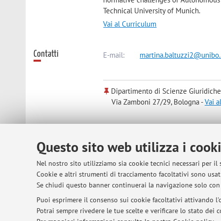
Technical University of Munich.
Vai al Curriculum
Contatti
E-mail:
martina.baltuzzi2@unibo.
Dipartimento di Scienze Giuridiche
Via Zamboni 27/29, Bologna -
Vai a
Risorse in rete
ORCID
Questo sito web utilizza i cook
Nel nostro sito utilizziamo sia cookie tecnici necessari per il
Cookie e altri strumenti di tracciamento facoltativi sono usati
Se chiudi questo banner continuerai la navigazione solo con 
© 2026 - ALMA MATER STUDIORUM - Univer
Puoi esprimere il consenso sui cookie facoltativi attivando l'o
Potrai sempre rivedere le tue scelte e verificare lo stato dei