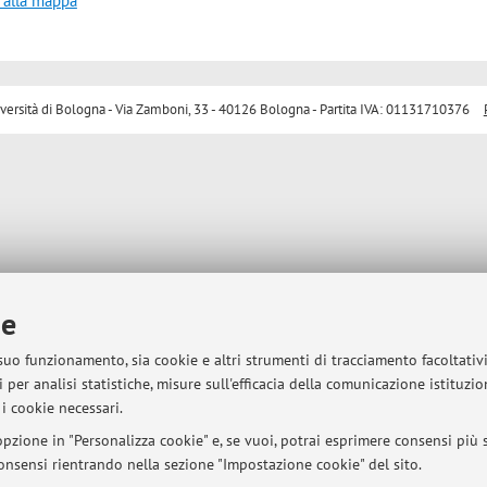
 alla mappa
sità di Bologna - Via Zamboni, 33 - 40126 Bologna - Partita IVA: 01131710376
ie
 suo funzionamento, sia cookie e altri strumenti di tracciamento facoltativ
 per analisi statistiche, misure sull'efficacia della comunicazione istituzi
i cookie necessari.
pzione in "Personalizza cookie" e, se vuoi, potrai esprimere consensi più sp
 consensi rientrando nella sezione "Impostazione cookie" del sito.