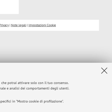
Privacy
|
Note legali
|
Impostazioni Cookie
i che potrai attivare solo con il tuo consenso.
onale e analisi dei comportamenti degli utenti.
ecifici in "Mostra cookie di profilazione".