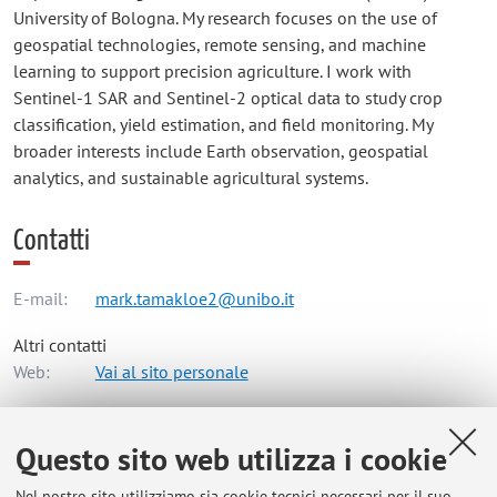
University of Bologna. My research focuses on the use of
geospatial technologies, remote sensing, and machine
learning to support precision agriculture. I work with
Sentinel-1 SAR and Sentinel-2 optical data to study crop
classification, yield estimation, and field monitoring. My
broader interests include Earth observation, geospatial
analytics, and sustainable agricultural systems.
Contatti
E-mail:
mark.tamakloe2@unibo.it
Altri contatti
Web:
Vai al sito personale
Questo sito web utilizza i cookie
Dipartimento di Scienze e Tecnologie Agro-Alimentari
Viale Fanin 50, Bologna -
Vai alla mappa
Nel nostro sito utilizziamo sia cookie tecnici necessari per il suo