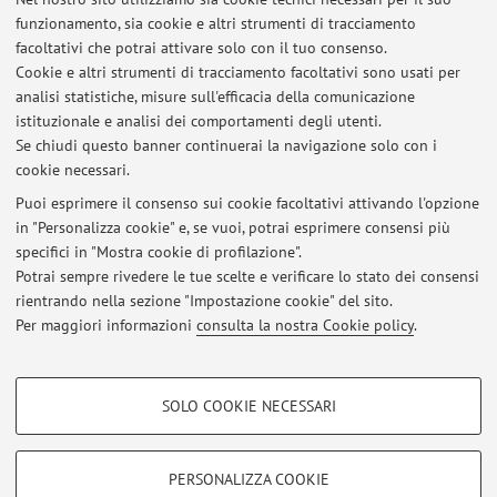
funzionamento, sia cookie e altri strumenti di tracciamento
facoltativi che potrai attivare solo con il tuo consenso.
Orario di ricevimento
Cookie e altri strumenti di tracciamento facoltativi sono usati per
analisi statistiche, misure sull'efficacia della comunicazione
Office hours:
istituzionale e analisi dei comportamenti degli utenti.
Monday to Friday, 9:00 AM – 5:00 PM.
Se chiudi questo banner continuerai la navigazione solo con i
cookie necessari.
Puoi esprimere il consenso sui cookie facoltativi attivando l'opzione
in "Personalizza cookie" e, se vuoi, potrai esprimere consensi più
Ultimi avvisi
specifici in "Mostra cookie di profilazione".
Potrai sempre rivedere le tue scelte e verificare lo stato dei consensi
Al momento non sono presenti avvisi.
rientrando nella sezione "Impostazione cookie" del sito.
Per maggiori informazioni
consulta la nostra Cookie policy
.
COOKIE DI PROFILAZIONE - FACOLTATIVI
SOLO COOKIE NECESSARI
Area riservata
Si tratta di cookie utilizzati per analizzare le caratteristiche della navigazione
degli utenti, creare profili in base al loro comportamento sul sito, per analisi
Accedi tramite
login
per gestire tutti i contenuti del sito.
di marketing.
PERSONALIZZA COOKIE
Mostra cookie di profilazione