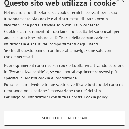
Questo sito web utilizza i cookie
Dipartimento di Fisica e Astronomia "Augusto Righi"
Nel nostro sito utilizziamo sia cookie tecnici necessari per il suo
Viale Berti Pichat 6/2, Bologna -
Vai alla mappa
funzionamento, sia cookie e altri strumenti di tracciamento
facoltativi che potrai attivare solo con il tuo consenso.
Risorse in rete
Cookie e altri strumenti di tracciamento facoltativi sono usati per
analisi statistiche, misure sull'efficacia della comunicazione
istituzionale e analisi dei comportamenti degli utenti.
ORCID
Se chiudi questo banner continuerai la navigazione solo con i
cookie necessari.
Puoi esprimere il consenso sui cookie facoltativi attivando l'opzione
in "Personalizza cookie" e, se vuoi, potrai esprimere consensi più
Ultimi avvisi
specifici in "Mostra cookie di profilazione".
Potrai sempre rivedere le tue scelte e verificare lo stato dei consensi
Al momento non sono presenti avvisi.
rientrando nella sezione "Impostazione cookie" del sito.
Per maggiori informazioni
consulta la nostra Cookie policy
.
COOKIE DI PROFILAZIONE - FACOLTATIVI
SOLO COOKIE NECESSARI
Si tratta di cookie utilizzati per analizzare le caratteristiche della navigazione
Area riservata
degli utenti, creare profili in base al loro comportamento sul sito, per analisi