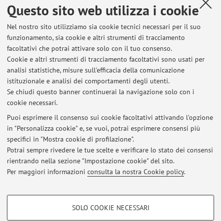
Questo sito web utilizza i cookie
Contatti
Nel nostro sito utilizziamo sia cookie tecnici necessari per il suo
E-mail:
marina.berton@unibo.it
funzionamento, sia cookie e altri strumenti di tracciamento
facoltativi che potrai attivare solo con il tuo consenso.
Cookie e altri strumenti di tracciamento facoltativi sono usati per
analisi statistiche, misure sull'efficacia della comunicazione
Dipartimento di Scienze Aziendali
istituzionale e analisi dei comportamenti degli utenti.
Via Capo di Lucca 34, Bologna -
Vai alla mappa
Se chiudi questo banner continuerai la navigazione solo con i
cookie necessari.
Puoi esprimere il consenso sui cookie facoltativi attivando l'opzione
in "Personalizza cookie" e, se vuoi, potrai esprimere consensi più
Ultimi avvisi
specifici in "Mostra cookie di profilazione".
Potrai sempre rivedere le tue scelte e verificare lo stato dei consensi
Al momento non sono presenti avvisi.
rientrando nella sezione "Impostazione cookie" del sito.
Per maggiori informazioni
consulta la nostra Cookie policy
.
COOKIE DI PROFILAZIONE - FACOLTATIVI
SOLO COOKIE NECESSARI
Si tratta di cookie utilizzati per analizzare le caratteristiche della navigazione
Area riservata