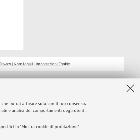
Privacy
|
Note legali
|
Impostazioni Cookie
i che potrai attivare solo con il tuo consenso.
onale e analisi dei comportamenti degli utenti.
ecifici in "Mostra cookie di profilazione".