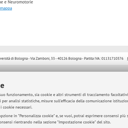
he e Neuromotorie
a mappa
sità di Bologna - Via Zamboni, 33 - 40126 Bologna - Partita IVA: 01131710376
ie
 suo funzionamento, sia cookie e altri strumenti di tracciamento facoltativ
 per analisi statistiche, misure sull'efficacia della comunicazione istituzi
i cookie necessari.
pzione in "Personalizza cookie" e, se vuoi, potrai esprimere consensi più sp
 consensi rientrando nella sezione "Impostazione cookie" del sito.