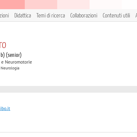
zioni
Didattica
Temi di ricerca
Collaborazioni
Contenuti utili
ro
 b) (senior)
e e Neuromotorie
A Neurologia
bo.it