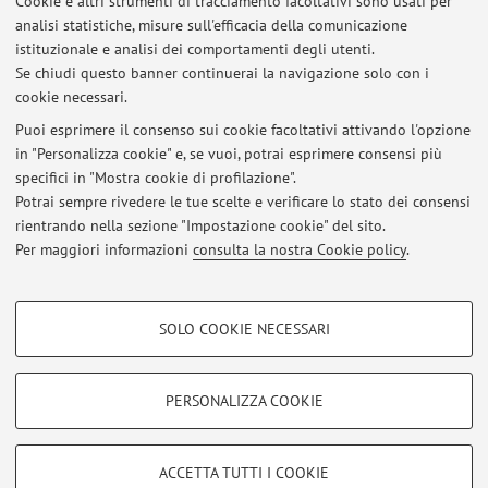
Cookie e altri strumenti di tracciamento facoltativi sono usati per
analisi statistiche, misure sull'efficacia della comunicazione
Dipartimento di Sociologia e Diritto dell'Economia
istituzionale e analisi dei comportamenti degli utenti.
Strada Maggiore 45, Bologna -
Vai alla mappa
Se chiudi questo banner continuerai la navigazione solo con i
cookie necessari.
Puoi esprimere il consenso sui cookie facoltativi attivando l'opzione
in "Personalizza cookie" e, se vuoi, potrai esprimere consensi più
Ultimi avvisi
specifici in "Mostra cookie di profilazione".
Potrai sempre rivedere le tue scelte e verificare lo stato dei consensi
Al momento non sono presenti avvisi.
rientrando nella sezione "Impostazione cookie" del sito.
Per maggiori informazioni
consulta la nostra Cookie policy
.
COOKIE DI PROFILAZIONE - FACOLTATIVI
SOLO COOKIE NECESSARI
Area riservata
Si tratta di cookie utilizzati per analizzare le caratteristiche della navigazione
degli utenti, creare profili in base al loro comportamento sul sito, per analisi
Accedi tramite
login
per gestire tutti i contenuti del sito.
di marketing.
PERSONALIZZA COOKIE
Mostra cookie di profilazione
© 2026 - ALMA MATER STUDIORUM - Università di Bologna - Via
Google/Youtube Video
COOKIE TECNICI - NECESSARI
ACCETTA TUTTI I COOKIE
Zamboni, 33 - 40126 Bologna - Partita IVA: 01131710376