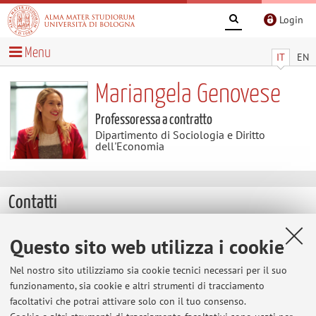
Login
Menu
IT
EN
Mariangela Genovese
Professoressa a contratto
Dipartimento di Sociologia e Diritto
dell'Economia
Contatti
E-mail:
mariangela.genovese2@unibo.it
Questo sito web utilizza i cookie
Altri contatti
Nel nostro sito utilizziamo sia cookie tecnici necessari per il suo
Web:
Vai al sito personale
funzionamento, sia cookie e altri strumenti di tracciamento
facoltativi che potrai attivare solo con il tuo consenso.