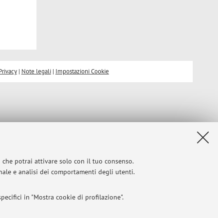
Privacy
|
Note legali
|
Impostazioni Cookie
i che potrai attivare solo con il tuo consenso.
onale e analisi dei comportamenti degli utenti.
ecifici in "Mostra cookie di profilazione".