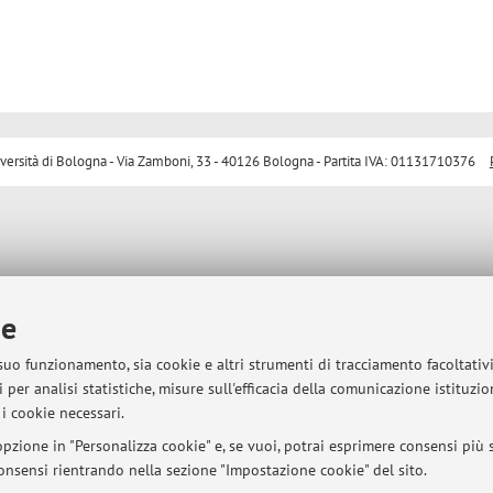
sità di Bologna - Via Zamboni, 33 - 40126 Bologna - Partita IVA: 01131710376
ie
 suo funzionamento, sia cookie e altri strumenti di tracciamento facoltativ
 per analisi statistiche, misure sull'efficacia della comunicazione istituzi
i cookie necessari.
pzione in "Personalizza cookie" e, se vuoi, potrai esprimere consensi più sp
 consensi rientrando nella sezione "Impostazione cookie" del sito.