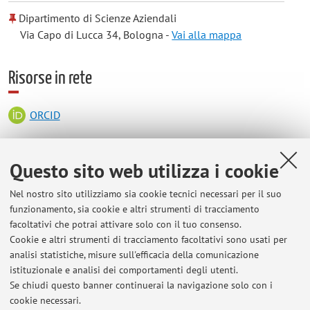
Dipartimento di Scienze Aziendali
Via Capo di Lucca 34, Bologna -
Vai alla mappa
Risorse in rete
ORCID
Orario di ricevimento
Questo sito web utilizza i cookie
Nel nostro sito utilizziamo sia cookie tecnici necessari per il suo
durante il periodo delle lezioni il ricevimento è il martedi alle
funzionamento, sia cookie e altri strumenti di tracciamento
16.00 dopo la lezione in aula 16 TH Viale Corridoni 20
facoltativi che potrai attivare solo con il tuo consenso.
Sempre contattabile via e-mail:
maria.paolucci2@unibo.it
,
Cookie e altri strumenti di tracciamento facoltativi sono usati per
anche per variazioni di data/ora di ricevimento.
analisi statistiche, misure sull'efficacia della comunicazione
istituzionale e analisi dei comportamenti degli utenti.
Se chiudi questo banner continuerai la navigazione solo con i
cookie necessari.