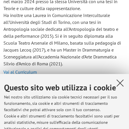
nel marzo 2024 presso la stessa Università con una tesi in
Teorie e culture della rappresentazione.
Ha inoltre una Laurea in Comunicazione Interculturale
all’Università degli Studi di Torino, con una tesi in
Antropologia sociale dedicata all’Antropologia del teatro e
della performance (2015). Si è in seguito diplomata alla
Scuola Teatro Arsenale di Milano, basata sulla pedagogia di
Jacques Lecoq (2017), e ha un Master in Drammaturgia e
Sceneggiatura all’Accademia Nazionale d’Arte Drammatica
Silvio d’Amico di Roma (2021).
Vai al Curriculum
Questo sito web utilizza i cookie
Contatti
Nel nostro sito utilizziamo sia cookie tecnici necessari per il suo
E-mail:
maria.grosso3@unibo.it
funzionamento, sia cookie e altri strumenti di tracciamento
facoltativi che potrai attivare solo con il tuo consenso.
Cookie e altri strumenti di tracciamento facoltativi sono usati per
analisi statistiche, misure sull'efficacia della comunicazione
Dipartimento delle Arti
istituzionale e analisi dei comportamenti degli utenti.