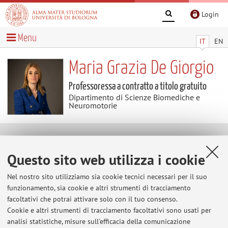
Login
Menu
IT
EN
Maria Grazia De Giorgio
Professoressa a contratto a titolo gratuito
Dipartimento di Scienze Biomediche e
Neuromotorie
Contatti
Questo sito web utilizza i cookie
E-mail:
maria.degiorgio6@unibo.it
Nel nostro sito utilizziamo sia cookie tecnici necessari per il suo
Tel:
+39 051 2143485
funzionamento, sia cookie e altri strumenti di tracciamento
facoltativi che potrai attivare solo con il tuo consenso.
Cookie e altri strumenti di tracciamento facoltativi sono usati per
analisi statistiche, misure sull'efficacia della comunicazione
Dipartimento di Scienze Biomediche e Neuromotorie