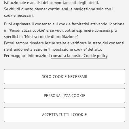
istituzionale e analisi dei comportamenti degli utenti.
Via Massarenti 9, Bologna -
Vai alla mappa
Se chiudi questo banner continuerai la navigazione solo con i
cookie necessari.
Puoi esprimere il consenso sui cookie facoltativi attivando l'opzione
in "Personalizza cookie" e, se vuoi, potrai esprimere consensi più
Ultimi avvisi
specifici in "Mostra cookie di profilazione".
Potrai sempre rivedere le tue scelte e verificare lo stato dei consensi
Al momento non sono presenti avvisi.
rientrando nella sezione "Impostazione cookie" del sito.
Per maggiori informazioni
consulta la nostra Cookie policy
.
COOKIE DI PROFILAZIONE - FACOLTATIVI
SOLO COOKIE NECESSARI
Si tratta di cookie utilizzati per analizzare le caratteristiche della navigazione
Area riservata
degli utenti, creare profili in base al loro comportamento sul sito, per analisi
Accedi tramite
login
per gestire tutti i contenuti del sito.
di marketing.
PERSONALIZZA COOKIE
Mostra cookie di profilazione
© 2026 - ALMA MATER STUDIORUM - Università di Bologna - Via
Google/Youtube Video
COOKIE TECNICI - NECESSARI
ACCETTA TUTTI I COOKIE
Zamboni, 33 - 40126 Bologna - Partita IVA: 01131710376
Facebook
Privacy
|
Note legali
|
Impostazioni Cookie
Si tratta di cookie tecnici utilizzati, a titolo esemplificativo, per il corretto
Vimeo
funzionamento del sito, salvare le preferenze di navigazione, per il