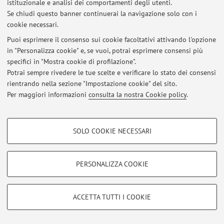
istituzionale e analisi dei comportamenti degli utenti.
Se chiudi questo banner continuerai la navigazione solo con i
cookie necessari.
Ultimi avvisi
Puoi esprimere il consenso sui cookie facoltativi attivando l'opzione
in "Personalizza cookie" e, se vuoi, potrai esprimere consensi più
Al momento non sono presenti avvisi.
specifici in "Mostra cookie di profilazione".
Potrai sempre rivedere le tue scelte e verificare lo stato dei consensi
rientrando nella sezione "Impostazione cookie" del sito.
Per maggiori informazioni
consulta la nostra Cookie policy
.
Area riservata
COOKIE DI PROFILAZIONE - FACOLTATIVI
Accedi tramite
login
per gestire tutti i contenuti del sito.
SOLO COOKIE NECESSARI
Si tratta di cookie utilizzati per analizzare le caratteristiche della navigazione
degli utenti, creare profili in base al loro comportamento sul sito, per analisi
di marketing.
PERSONALIZZA COOKIE
© 2026 - ALMA MATER STUDIORUM - Università di Bologna - Via
Mostra cookie di profilazione
Zamboni, 33 - 40126 Bologna - Partita IVA: 01131710376
Privacy
|
Note legali
|
Impostazioni Cookie
Google/Youtube Video
COOKIE TECNICI - NECESSARI
ACCETTA TUTTI I COOKIE
Facebook
Si tratta di cookie tecnici utilizzati, a titolo esemplificativo, per il corretto
Vimeo
funzionamento del sito, salvare le preferenze di navigazione, per il