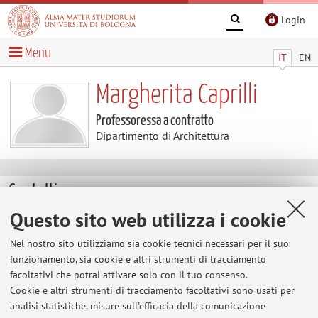
Login
Menu
IT
EN
Margherita Caprilli
Professoressa a contratto
Dipartimento di Architettura
Contatti
Questo sito web utilizza i cookie
E-mail:
margherita.caprilli2@unibo.it
Nel nostro sito utilizziamo sia cookie tecnici necessari per il suo
funzionamento, sia cookie e altri strumenti di tracciamento
facoltativi che potrai attivare solo con il tuo consenso.
Dipartimento di Architettura
Cookie e altri strumenti di tracciamento facoltativi sono usati per
Viale del Risorgimento 2, Bologna -
Vai alla mappa
analisi statistiche, misure sull'efficacia della comunicazione