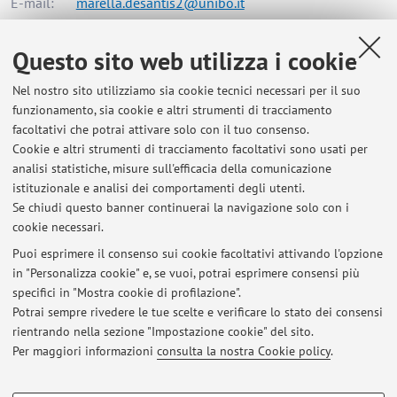
E-mail:
marella.desantis2@unibo.it
Questo sito web utilizza i cookie
Dipartimento di Ingegneria Industriale
Nel nostro sito utilizziamo sia cookie tecnici necessari per il suo
Viale del Risorgimento 2, Bologna -
Vai alla mappa
funzionamento, sia cookie e altri strumenti di tracciamento
facoltativi che potrai attivare solo con il tuo consenso.
Risorse in rete
Cookie e altri strumenti di tracciamento facoltativi sono usati per
analisi statistiche, misure sull'efficacia della comunicazione
istituzionale e analisi dei comportamenti degli utenti.
ORCID
Se chiudi questo banner continuerai la navigazione solo con i
cookie necessari.
Puoi esprimere il consenso sui cookie facoltativi attivando l'opzione
in "Personalizza cookie" e, se vuoi, potrai esprimere consensi più
Ultimi avvisi
specifici in "Mostra cookie di profilazione".
Potrai sempre rivedere le tue scelte e verificare lo stato dei consensi
Al momento non sono presenti avvisi.
rientrando nella sezione "Impostazione cookie" del sito.
Per maggiori informazioni
consulta la nostra Cookie policy
.