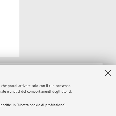
Privacy
|
Note legali
|
Impostazioni Cookie
i che potrai attivare solo con il tuo consenso.
onale e analisi dei comportamenti degli utenti.
ecifici in "Mostra cookie di profilazione".