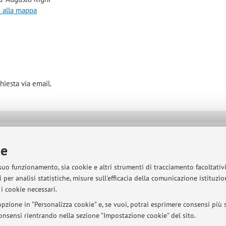
i alla mappa
hiesta via email.
sità di Bologna - Via Zamboni, 33 - 40126 Bologna - Partita IVA: 01131710376
ie
 suo funzionamento, sia cookie e altri strumenti di tracciamento facoltativ
 per analisi statistiche, misure sull'efficacia della comunicazione istituzi
i cookie necessari.
pzione in "Personalizza cookie" e, se vuoi, potrai esprimere consensi più sp
 consensi rientrando nella sezione "Impostazione cookie" del sito.