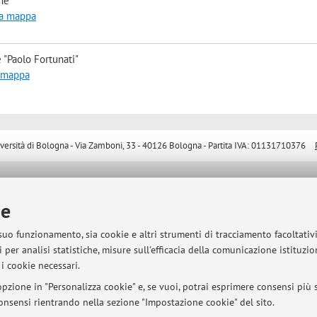
he
la mappa
 "Paolo Fortunati"
a mappa
sità di Bologna - Via Zamboni, 33 - 40126 Bologna - Partita IVA: 01131710376
ie
 suo funzionamento, sia cookie e altri strumenti di tracciamento facoltativ
 per analisi statistiche, misure sull'efficacia della comunicazione istituzi
i cookie necessari.
pzione in "Personalizza cookie" e, se vuoi, potrai esprimere consensi più sp
 consensi rientrando nella sezione "Impostazione cookie" del sito.