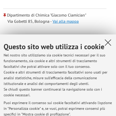
Dipartimento di Chimica "Giacomo Ciamician"
Via Gobetti 85, Bologna -
Vai alla mappa
Risorse in rete
Questo sito web utilizza i cookie
ORCID
Nel nostro sito utilizziamo sia cookie tecnici necessari per il suo
funzionamento, sia cookie e altri strumenti di tracciamento
facoltativi che potrai attivare solo con il tuo consenso.
Orario di ricevimento
Cookie e altri strumenti di tracciamento facoltativi sono usati per
analisi statistiche, misure sull'efficacia della comunicazione
Ricevimento previo appuntamento per e-mail:
istituzionale e analisi dei comportamenti degli utenti.
marco.lombardo@unibo.it
Se chiudi questo banner continuerai la navigazione solo con i
cookie necessari.
Puoi esprimere il consenso sui cookie facoltativi attivando l'opzione
in "Personalizza cookie" e, se vuoi, potrai esprimere consensi più
Ultimi avvisi
specifici in "Mostra cookie di profilazione".